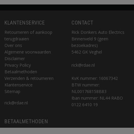
KLANTENSERVICE
CONTACT
Retourneren of aankoop
Rick Donkers Auto Electrics
terugdraaien
Binnenveld 9 (geen
Over ons
bezoekadres)
Algemene voorwaarden
5462 GK Veghel
Disclaimer
Privacy Policy
rick@rdae.nl
Betaalmethoden
Verzenden & retourneren
KvK nummer: 16067342
Klantenservice
BTW nummer:
Sitemap
NL001768158B83
Iban nummer: NL44 RABO
rick@rdae.nl
0122 6410 19
BETAALMETHODEN