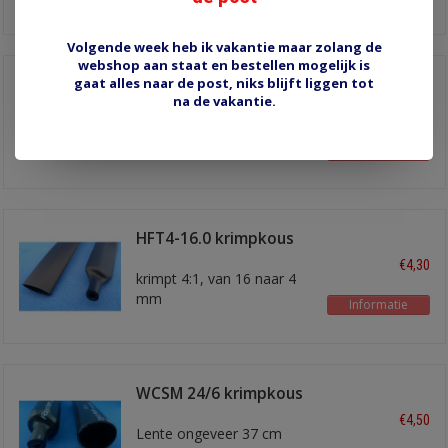
Volgende week heb ik vakantie maar zolang de
webshop aan staat en bestellen mogelijk is
gaat alles naar de post, niks blijft liggen tot
WCSM 43/12
krimpkous
na de vakantie.
€4,00
Dikwandig met 'adhesive
coating', per lengte van 30
Informatie
cm
HFT4-16.0 krimpkous
16 mm
€4,30
krimpt 4:1, van 16 naar 4
mm
Informatie
WCSM 24/6 krimpkous
4:1
€4,50
Lente ongeveer 37 cm