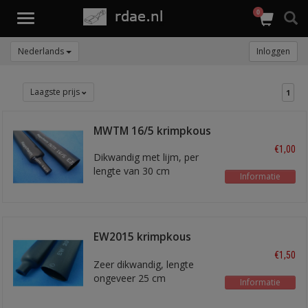
0
Toggle
navigation
Nederlands
Inloggen
Laagste prijs
1
MWTM 16/5 krimpkous
€1,00
Dikwandig met lijm, per
lengte van 30 cm
Informatie
EW2015 krimpkous
19mm
€1,50
Zeer dikwandig, lengte
ongeveer 25 cm
Informatie