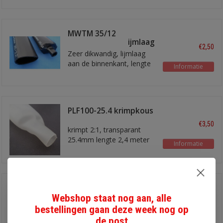
MWTM 35/12
krimpkous met lijmlaag
€2,50
Zeer dikwandig, lijmlaag
aan de binnenkant, lengte
Informatie
ongeveer 30 cm
PLF100-25.4 krimpkous
€3,50
krimpt 2:1, transparant
25.4mm lengte 2,4 meter
Informatie
WCSM 48/12
krimpkous
Webshop staat nog aan, alle
€4,00
Dikwandig met lijm, per
bestellingen gaan deze week nog op
lengte van 36 cm
de post
Informatie