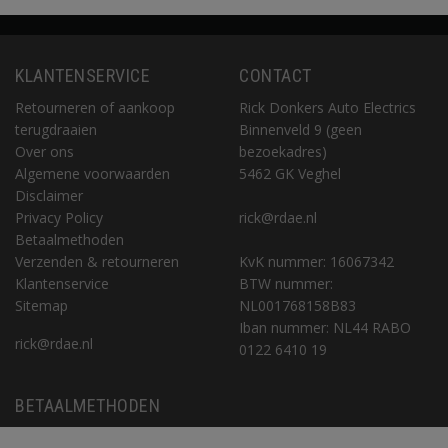
KLANTENSERVICE
CONTACT
Retourneren of aankoop
Rick Donkers Auto Electrics
terugdraaien
Binnenveld 9 (geen
Over ons
bezoekadres)
Algemene voorwaarden
5462 GK Veghel
Disclaimer
Privacy Policy
rick@rdae.nl
Betaalmethoden
Verzenden & retourneren
KvK nummer: 16067342
Klantenservice
BTW nummer:
Sitemap
NL001768158B83
Iban nummer: NL44 RABO
rick@rdae.nl
0122 6410 19
BETAALMETHODEN