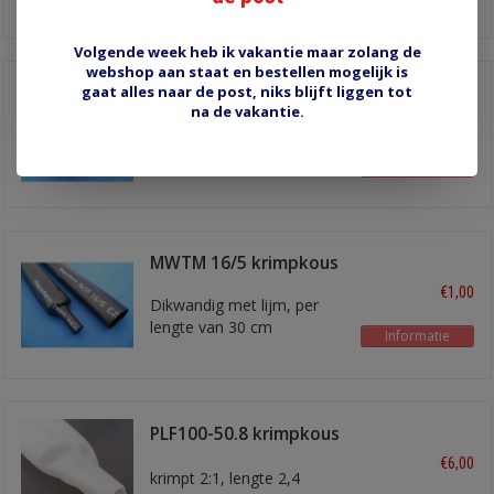
Volgende week heb ik vakantie maar zolang de
webshop aan staat en bestellen mogelijk is
gaat alles naar de post, niks blijft liggen tot
MWTM 25/8 krimpkous
na de vakantie.
€2,00
Dikwandig met lijm, per
lengte van 30 cm
Informatie
MWTM 16/5 krimpkous
€1,00
Dikwandig met lijm, per
lengte van 30 cm
Informatie
PLF100-50.8 krimpkous
50 mm
€6,00
krimpt 2:1, lengte 2,4