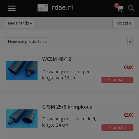
0
Toggle
navigation
Nederlands
Inloggen
Nieuwste producten
1
WCSM 48/12
krimpkous
€4,00
Dikwandig met lijm, per
lengte van 36 cm
Informatie
CPSM 25/8 krimpkous
€2,00
Dikwandig met sealmiddel,
lengte 24 cm
Informatie