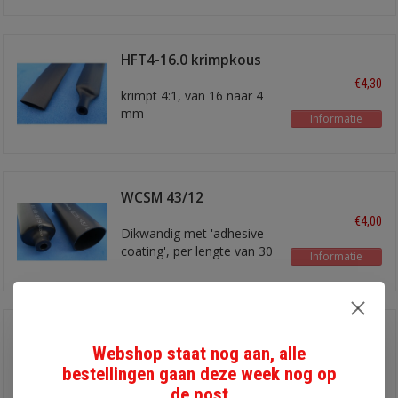
HFT4-16.0 krimpkous
16 mm
€4,30
krimpt 4:1, van 16 naar 4
mm
Informatie
WCSM 43/12
krimpkous
€4,00
Dikwandig met 'adhesive
coating', per lengte van 30
Informatie
cm
HFT4-8.0 krimpkous 8
mm
Webshop staat nog aan, alle
€2,10
krimpt 4:1, 8.0 - 2,0 mm
bestellingen gaan deze week nog op
de post
Informatie