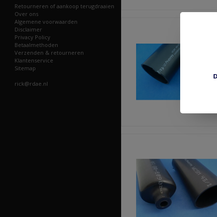
Retourneren of aankoop terugdraaien
Over ons
Algemene voorwaarden
Disclaimer
Privacy Policy
Betaalmethoden
Verzenden & retourneren
Klantenservice
Sitemap
D
rick@rdae.nl