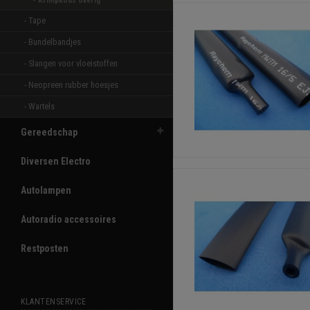
- Krimpkous overig 
- Tape 
- Bundelbandjes 
- Slangen voor vloeistoffen 
- Neopreen rubber hoesjes 
- Wartels 
Gereedschap
Diversen Electro
Autolampen
Autoradio accessoires
Restposten
KLANTENSERVICE