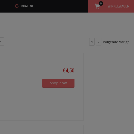
0
WINKELWAGEN
RDAE.NL
1
2
Volgende Vorige
€4,50
Shop now