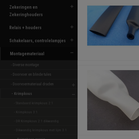
Zekeringen en
Zekeringhouders
Relais + houders
Schakelaars, controlelampjes
Montagemateriaal
- Diverse montage 
- Doorvoer en blinde tules 
- Doorvoermateriaal draden 
- Krimpkous 
- Standaard krimpkous 2:1 
- Krimpkous 3:1 
- DR Krimpkous 2:1 dikwandig 
- Dikwandig krimpkous met lijm 3:1 