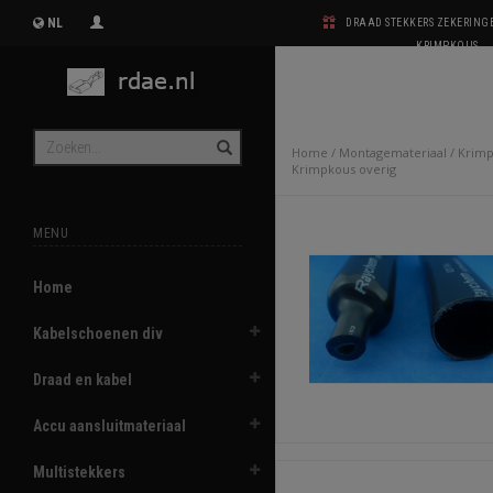
NL
DRAAD STEKKERS ZEKERIN
KRIMPKOUS
Home
/
Montagemateriaal
/
Krim
Krimpkous overig
MENU
Home
Kabelschoenen div
Draad en kabel
Accu aansluitmateriaal
Multistekkers