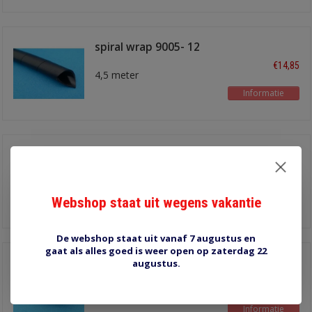
spiral wrap 9005- 12
mm
€14,85
4,5 meter
Informatie
spiral wrap 9006- 16
mm
€9,50
Webshop staat uit wegens vakantie
Informatie
De webshop staat uit vanaf 7 augustus en
gaat als alles goed is weer open op zaterdag 22
spiral wrap 9007- 20
augustus.
mm
€12,25
lengte 2,4 meter
Informatie