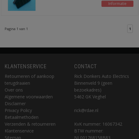
Informatie
Pagina 1 van 1
1
KLANTENSERVICE
CONTACT
Retourneren of aankoop
Rick Donkers Auto Electrics
terugdraaien
Binnenveld 9 (geen
Over ons
bezoekadres)
Algemene voorwaarden
5462 GK Veghel
Disclaimer
Privacy Policy
rick@rdae.nl
Betaalmethoden
Verzenden & retourneren
KvK nummer: 16067342
Klantenservice
BTW nummer:
Sitemap
NL001768158B83