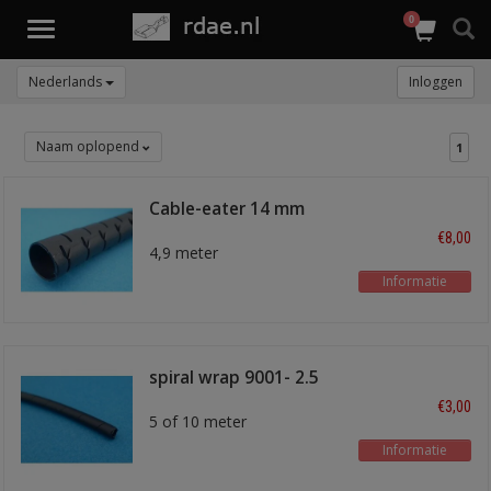
0
Toggle
navigation
Nederlands
Inloggen
Naam oplopend
1
Cable-eater 14 mm
zwart
€8,00
4,9 meter
Informatie
spiral wrap 9001- 2.5
mm
€3,00
5 of 10 meter
Informatie