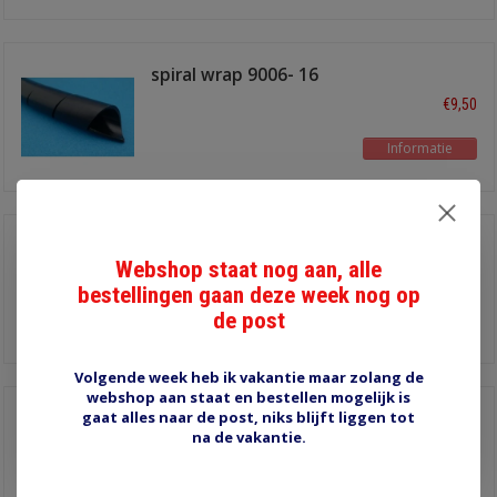
spiral wrap 9006- 16
mm
€9,50
Informatie
spiral wrap 9007- 20
mm
Webshop staat nog aan, alle
€12,25
lengte 2,4 meter
bestellingen gaan deze week nog op
de post
Informatie
Volgende week heb ik vakantie maar zolang de
webshop aan staat en bestellen mogelijk is
gaat alles naar de post, niks blijft liggen tot
Cable-eater 14 mm
zwart
na de vakantie.
€8,00
4,9 meter
Informatie