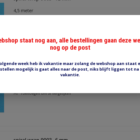
4,5 meter
Aan verlanglijst toevoegen
Toevoegen om te vergelijken
bshop staat nog aan, alle bestellingen gaan deze w
nog op de post
olgende week heb ik vakantie maar zolang de webshop aan staat 
spiral wrap 9004- 9 mm
stellen mogelijk is gaat alles naar de post, niks blijft liggen tot na
vakantie.
Aan verlanglijst toevoegen
Toevoegen om te vergelijken