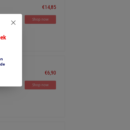
€14,85
Shop now
eek
en
 de
€6,90
Shop now