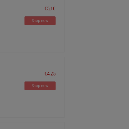
€5,10
Shop now
€4,25
Shop now