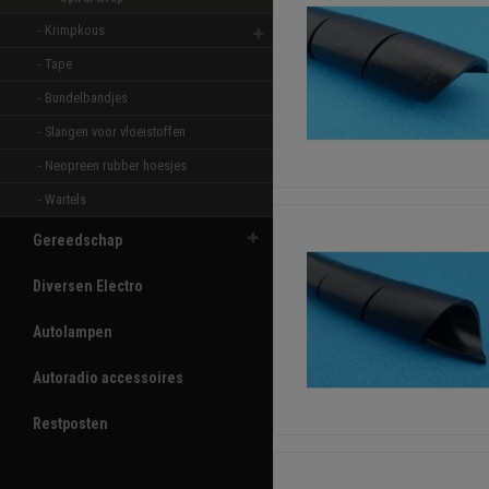
- Krimpkous 
- Tape 
- Bundelbandjes 
- Slangen voor vloeistoffen 
- Neopreen rubber hoesjes 
- Wartels 
Gereedschap
Diversen Electro
Autolampen
Autoradio accessoires
Restposten