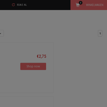
0
WINKELWAGEN
RDAE.NL
1
€2,75
Shop now