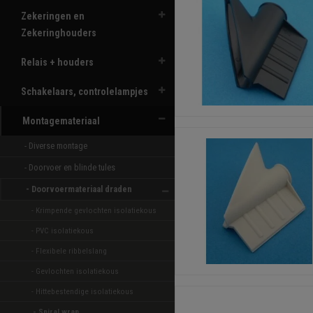
Zekeringen en
Zekeringhouders
Relais + houders
Schakelaars, controlelampjes
Montagemateriaal
- Diverse montage 
- Doorvoer en blinde tules 
- Doorvoermateriaal draden 
- Krimpende gevlochten isolatiekous 
- PVC isolatiekous 
- Flexibele ribbelslang 
- Gevlochten isolatiekous 
- Hittebestendige isolatiekous 
- Spiral wrap 