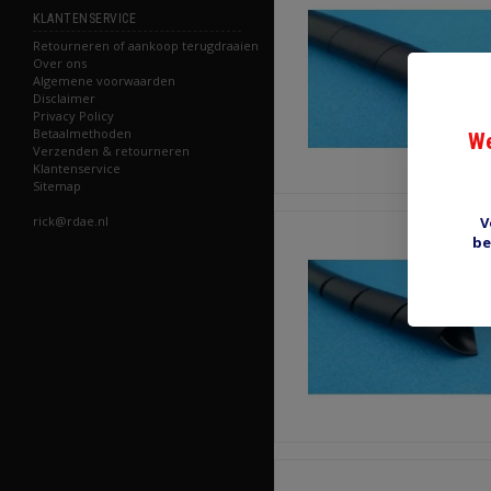
KLANTENSERVICE
Retourneren of aankoop terugdraaien
Over ons
Algemene voorwaarden
Disclaimer
Privacy Policy
Betaalmethoden
We
Verzenden & retourneren
Klantenservice
Sitemap
rick@rdae.nl
V
be