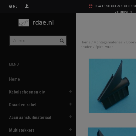
NL
DRAAD STEKKERS ZEKERIN
KRIMPKOUS
Home
/
Montagemateriaal
/
Doorv
draden
/
Spiral wrap
MENU
Home
Kabelschoenen div
Draad en kabel
Accu aansluitmateriaal
Multistekkers