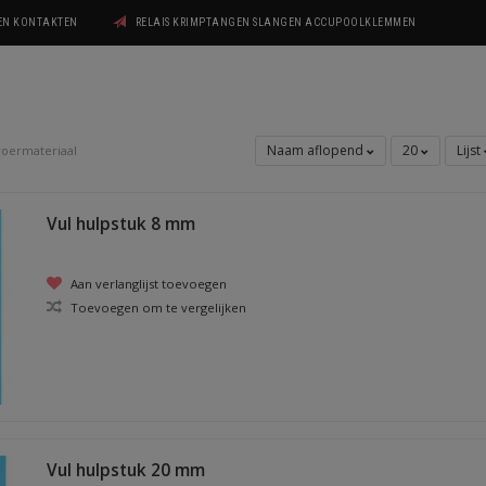
GEN KONTAKTEN
RELAIS KRIMPTANGEN SLANGEN ACCUPOOLKLEMMEN
Naam aflopend
20
Lijst
oermateriaal
Vul hulpstuk 8 mm
Aan verlanglijst toevoegen
Toevoegen om te vergelijken
Vul hulpstuk 20 mm