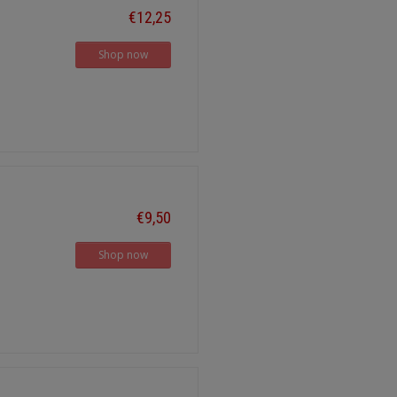
€12,25
Shop now
€9,50
Shop now