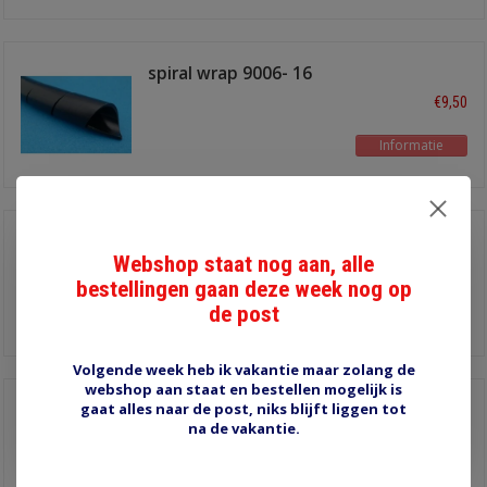
spiral wrap 9006- 16
mm
€9,50
Informatie
spiral wrap 9007- 20
mm
Webshop staat nog aan, alle
€12,25
lengte 2,4 meter
bestellingen gaan deze week nog op
de post
Informatie
Volgende week heb ik vakantie maar zolang de
webshop aan staat en bestellen mogelijk is
gaat alles naar de post, niks blijft liggen tot
Cable-eater 14 mm
zwart
na de vakantie.
€8,00
4,9 meter
Informatie