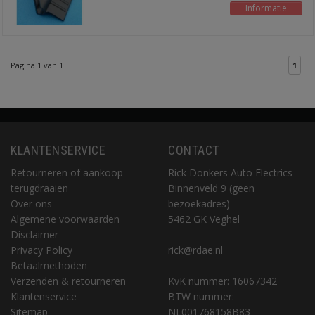
Informatie
Pagina 1 van 1
1
KLANTENSERVICE
CONTACT
Retourneren of aankoop
Rick Donkers Auto Electrics
terugdraaien
Binnenveld 9 (geen
Over ons
bezoekadres)
Algemene voorwaarden
5462 GK Veghel
Disclaimer
Privacy Policy
rick@rdae.nl
Betaalmethoden
Verzenden & retourneren
KvK nummer: 16067342
Klantenservice
BTW nummer:
Sitemap
NL001768158B83