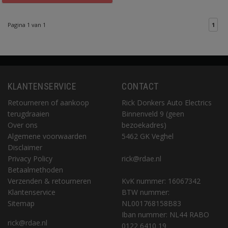
Pagina 1 van 1
1
KLANTENSERVICE
CONTACT
Retourneren of aankoop
Rick Donkers Auto Electrics
terugdraaien
Binnenveld 9 (geen
Over ons
bezoekadres)
Algemene voorwaarden
5462 GK Veghel
Disclaimer
Privacy Policy
rick@rdae.nl
Betaalmethoden
Verzenden & retourneren
KvK nummer: 16067342
Klantenservice
BTW nummer:
Sitemap
NL001768158B83
Iban nummer: NL44 RABO
rick@rdae.nl
0122 6410 19