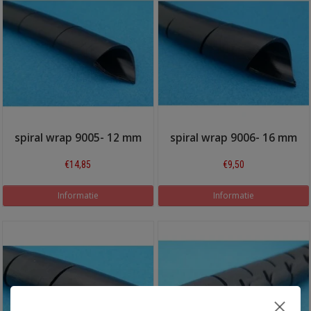
spiral wrap 9005- 12 mm
spiral wrap 9006- 16 mm
€14,85
€9,50
Informatie
Informatie