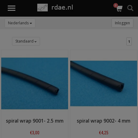
0
Toggle
navigation
Nederlands
Inloggen
Standaard
1
spiral wrap 9001- 2.5 mm
spiral wrap 9002- 4 mm
€3,00
€4,25