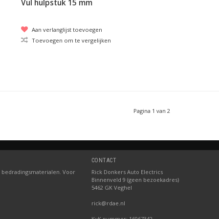
Vul hulpstuk 15 mm
Aan verlanglijst toevoegen
Toevoegen om te vergelijken
Pagina 1 van 2
CONTACT
 bedradingsmaterialen. Voor
Rick Donkers Auto Electrics
Binnenveld 9 (geen bezoekadres)
5462 GK Veghel
rick@rdae.nl
KvK nummer: 16067342