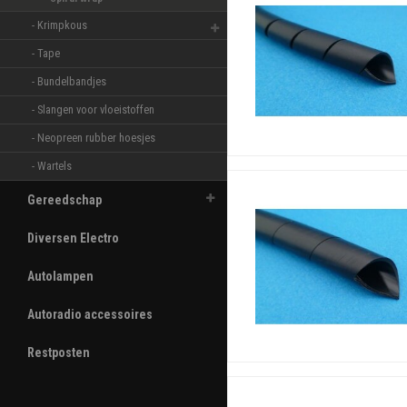
- Krimpkous 
- Tape 
- Bundelbandjes 
- Slangen voor vloeistoffen 
- Neopreen rubber hoesjes 
- Wartels 
Gereedschap
Diversen Electro
Autolampen
Autoradio accessoires
Restposten