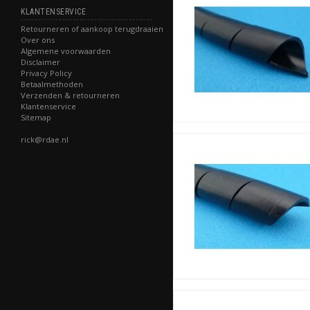
KLANTENSERVICE
Retourneren of aankoop terugdraaien
Over ons
Algemene voorwaarden
Disclaimer
Privacy Policy
Betaalmethoden
Verzenden & retourneren
Klantenservice
Sitemap
rick@rdae.nl