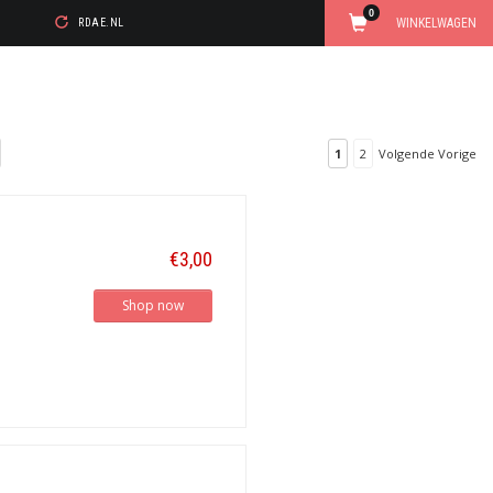
0
WINKELWAGEN
RDAE.NL
1
2
Volgende Vorige
€3,00
Shop now