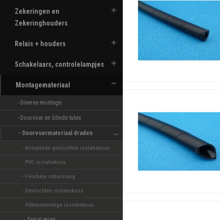
Zekeringen en
Zekeringhouders
Relais + houders
Schakelaars, controlelampjes
Montagemateriaal
- Diverse montage 
- Doorvoer en blinde tules 
- Doorvoermateriaal draden 
- Krimpende gevlochten isolatiekous 
- PVC isolatiekous 
- Flexibele ribbelslang 
- Gevlochten isolatiekous 
- Hittebestendige isolatiekous 
- Spiral wrap 