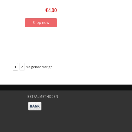
€4,00
Shop now
1
2
Volgende Vorige
BETAALMETHODEN