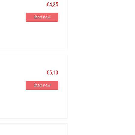
€4,25
Shop now
€5,10
Shop now