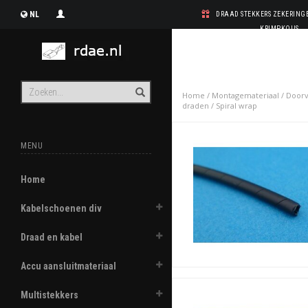
NL
DRAAD STEKKERS ZEKERIN
KRIMPKOUS
Home
/
Montagemateriaal
/
Doorv
draden
/
Spiral wrap
MENU
Home
Kabelschoenen div
Draad en kabel
Accu aansluitmateriaal
Multistekkers