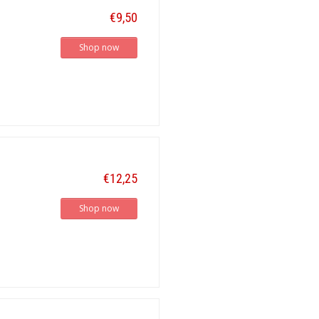
€9,50
Shop now
€12,25
Shop now