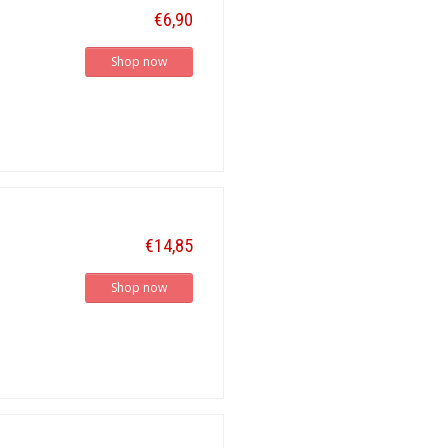
€6,90
Shop now
€14,85
Shop now