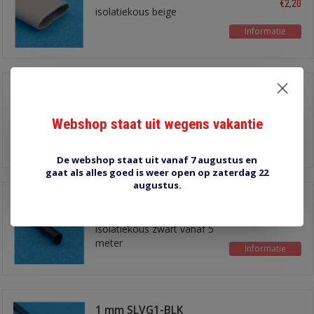
€2,20
isolatiekous beige
Informatie
3 mm SLVG3-BLK
€1,95
isolatiekous zwart vanaf 5
Webshop staat uit wegens vakantie
meter
Informatie
De webshop staat uit vanaf 7 augustus en
gaat als alles goed is weer open op zaterdag 22
augustus.
2 mm SLVG2-BLK
€1,80
isolatiekous zwart vanaf 5
meter
Informatie
1 mm SLVG1-BLK