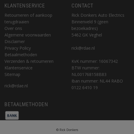
KLANTENSERVICE
CONTACT
Retourneren of aankoop
Rick Donkers Auto Electrics
terugdraaien
Binnenveld 9 (geen
Over ons
bezoekadres)
Algemene voorwaarden
5462 GK Veghel
Disclaimer
Privacy Policy
rick@rdae.nl
Betaalmethoden
Verzenden & retourneren
KvK nummer: 16067342
Klantenservice
BTW nummer:
Sitemap
NL001768158B83
Iban nummer: NL44 RABO
rick@rdae.nl
0122 6410 19
BETAALMETHODEN
© Rick Donkers