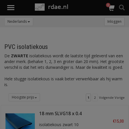
0
Toggle
navigation
Nederlands
Inloggen
PVC isolatiekous
De
ZWARTE
isolatiekous wordt de laatste tijd geleverd van een
ander merk. (behalve 1, 2, 3 en groter dan 20 mm). Het grootste
verschil is dat het iets dunwandiger is. Maar de kwaliteit is goed.
Hele stugge isolatiekous is vaak beter verwerkbaar als hij warm
is.
Hoogste prijs
1
2
Volgende Vorige
18 mm SLVG18 x 0.4
€15,00
isolatiekous zwart 10