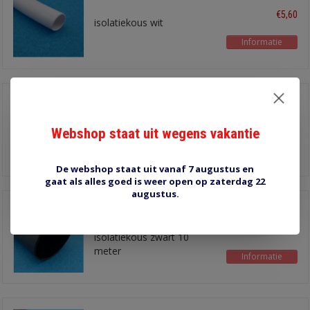
€5,60
isolatiekous wit
Informatie
7 mm SLVG7-BLK
€5,40
isolatiekous zwart
Webshop staat uit wegens vakantie
Informatie
De webshop staat uit vanaf 7 augustus en
gaat als alles goed is weer open op zaterdag 22
augustus.
16 mm SLVG16-STUG
€5,00
isolatiekous zwart 10
meter
Informatie