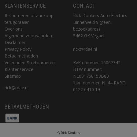
KLANTENSERVICE
CONTACT
Retourneren of aankoop
Rick Donkers Auto Electrics
terugdraaien
Binnenveld 9 (geen
Over ons
bezoekadres)
Algemene voorwaarden
5462 GK Veghel
Disclaimer
Privacy Policy
rick@rdae.nl
Betaalmethoden
Verzenden & retourneren
KvK nummer: 16067342
Klantenservice
BTW nummer:
Sitemap
NL001768158B83
Iban nummer: NL44 RABO
rick@rdae.nl
0122 6410 19
BETAALMETHODEN
© Rick Donkers