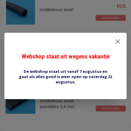
€3,55
isolatiekous zwart
Informatie
30 mm SLVG30-TRT
€1,75
isolatiekous transparant
Webshop staat uit wegens vakantie
Informatie
De webshop staat uit vanaf 7 augustus en
gaat als alles goed is weer open op zaterdag 22
augustus.
30 mm SLVG30-BLK-
STUG- 5 meter
€3,00
isolatiekous zwart
wanddikte 0,6 mm
Informatie