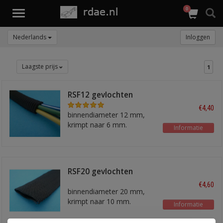
0
Toggle
navigation
Nederlands
Inloggen
Laagste prijs
1
RSF12 gevlochten
krimpslang
€4,40
binnendiameter 12 mm,
krimpt naar 6 mm.
Informatie
RSF20 gevlochten
krimpslang
€4,60
binnendiameter 20 mm,
krimpt naar 10 mm.
Informatie