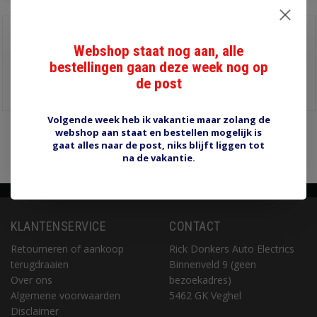
RSF25 gevlochten
krimpslang
Webshop staat nog aan, alle
€4,70
binnendiameter 25 mm,
bestellingen gaan deze week nog op
krimpt naar 12 mm.
de post
Informatie
Volgende week heb ik vakantie maar zolang de
webshop aan staat en bestellen mogelijk is
Pagina 1 van 1
1
gaat alles naar de post, niks blijft liggen tot
na de vakantie.
KLANTENSERVICE
CONTACT
Retourneren of aankoop
Rick Donkers Auto Electrics
terugdraaien
Binnenveld 9 (geen
Over ons
bezoekadres)
Algemene voorwaarden
5462 GK Veghel
Disclaimer