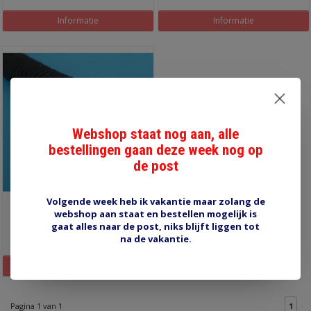
Informatie
Informatie
Webshop staat nog aan, alle
bestellingen gaan deze week nog op
de post
Volgende week heb ik vakantie maar zolang de
RSF12 gevlochten
webshop aan staat en bestellen mogelijk is
krimpslang
gaat alles naar de post, niks blijft liggen tot
€4,40
na de vakantie.
Informatie
Pagina 1 van 1
1