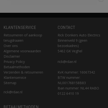
KLANTENSERVICE
CONTACT
Retourneren of aankoop
Rick Donkers Auto Electrics
terugdraaien
Binnenveld 9 (geen
Over ons
bezoekadres)
Algemene voorwaarden
5462 GK Veghel
Disclaimer
Privacy Policy
rick@rdae.nl
Betaalmethoden
Verzenden & retourneren
KvK nummer: 16067342
Klantenservice
BTW nummer:
Sitemap
NL001768158B83
Iban nummer: NL44 RABO
rick@rdae.nl
0122 6410 19
BETAALMETHODEN