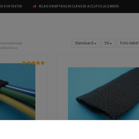
GEN KONTAKTEN
RELAIS KRIMPTANGEN SLANGEN ACCUPOOLKLEMMEN
Standaard
50
Foto-tabe
oermateriaal
olatiekous