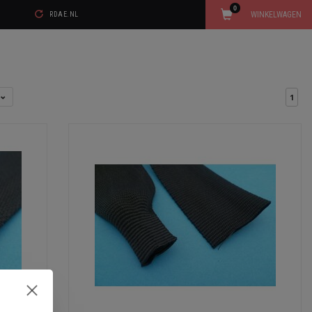
0
WINKELWAGEN
RDAE.NL
l
1