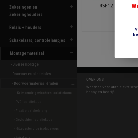
RSF12 gevlochte
We
Zekeringen en
Zekeringhouders
€4,4
Relais + houders
V
Shop n
be
Schakelaars, controlelampjes
Montagemateriaal
- Diverse montage 
- Doorvoer en blinde tules 
OVER ONS
- Doorvoermateriaal draden 
Webshop voor auto elektrische
hobby en bedrijf.
- Krimpende gevlochten isolatiekous 
- PVC isolatiekous 
- Flexibele ribbelslang 
- Gevlochten isolatiekous 
- Hittebestendige isolatiekous 
- Spiral wrap 