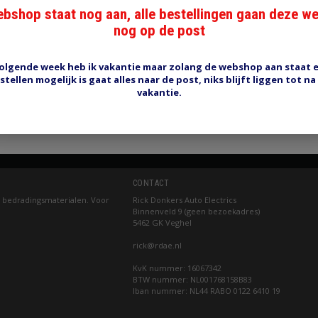
n krimpslang
bshop staat nog aan, alle bestellingen gaan deze w
RSF20 gevlochten krimpsla
nog op de post
0
€4,60
olgende week heb ik vakantie maar zolang de webshop aan staat 
ow
Shop now
stellen mogelijk is gaat alles naar de post, niks blijft liggen tot na
vakantie.
Pagina 1 van 1
CONTACT
 bedradingsmaterialen. Voor
Rick Donkers Auto Electrics
Binnenveld 9 (geen bezoekadres)
5462 GK Veghel
rick@rdae.nl
KvK nummer: 16067342
BTW nummer: NL001768158B83
Iban nummer: NL44 RABO 0122 6410 19