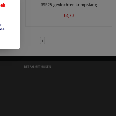
eek
ng
RSF25 gevlochten krimpslang
€4,70
en
Shop now
 de
1
BETAALMETHODEN