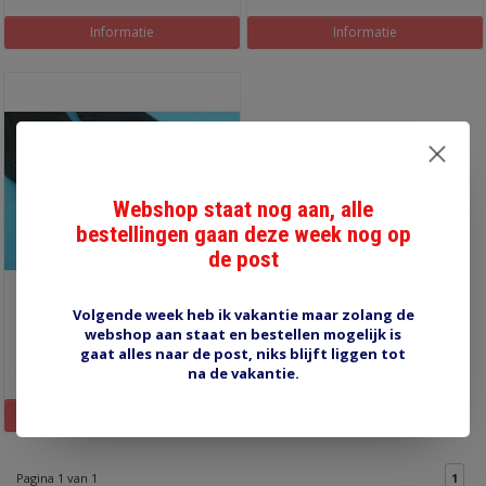
Informatie
Informatie
Webshop staat nog aan, alle
bestellingen gaan deze week nog op
de post
Volgende week heb ik vakantie maar zolang de
RSF25 gevlochten
webshop aan staat en bestellen mogelijk is
krimpslang
gaat alles naar de post, niks blijft liggen tot
€4,70
na de vakantie.
Informatie
Pagina 1 van 1
1