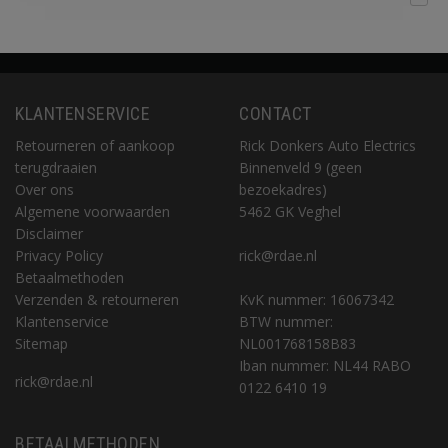
KLANTENSERVICE
CONTACT
Retourneren of aankoop
Rick Donkers Auto Electrics
terugdraaien
Binnenveld 9 (geen
Over ons
bezoekadres)
Algemene voorwaarden
5462 GK Veghel
Disclaimer
Privacy Policy
rick@rdae.nl
Betaalmethoden
Verzenden & retourneren
KvK nummer: 16067342
Klantenservice
BTW nummer:
Sitemap
NL001768158B83
Iban nummer: NL44 RABO
rick@rdae.nl
0122 6410 19
BETAALMETHODEN