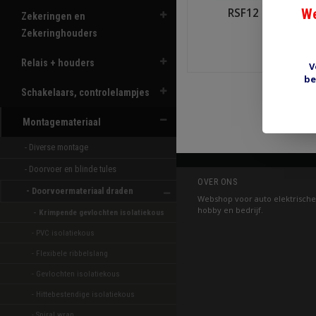
RSF12 gevlochte
We
Zekeringen en
Zekeringhouders
€4,4
Relais + houders
V
Shop n
be
Schakelaars, controlelampjes
Montagemateriaal
- Diverse montage 
- Doorvoer en blinde tules 
OVER ONS
- Doorvoermateriaal draden 
Webshop voor auto elektrische
hobby en bedrijf.
- Krimpende gevlochten isolatiekous 
- PVC isolatiekous 
- Flexibele ribbelslang 
- Gevlochten isolatiekous 
- Hittebestendige isolatiekous 
- Spiral wrap 