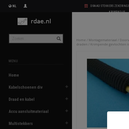
NL
DRAAD STEKKERS ZEKERIN
KRIMPKOUS
Home
/
Montagemateriaal
/
Doorv
draden
/
Krimpende gevlochten is
MENU
Home
Kabelschoenen div
Draad en kabel
Accu aansluitmateriaal
Multistekkers