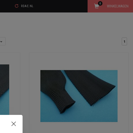
0
WINKELWAGEN
RDAE.NL
l
1