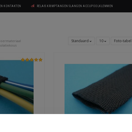
GEN KONTAKTEN
RELAIS KRIMPTANGEN SLANGEN ACCUPOOLKLEMMEN
Standaard
10
Foto-tabe
oermateriaal
olatiekous