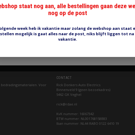
n krimpslang
bshop staat nog aan, alle bestellingen gaan deze w
RSF20 gevlochten krimpsla
nog op de post
0
€4,60
olgende week heb ik vakantie maar zolang de webshop aan staat 
ow
Shop now
stellen mogelijk is gaat alles naar de post, niks blijft liggen tot na
vakantie.
Pagina 1 van 1
CONTACT
 bedradingsmaterialen. Voor
Rick Donkers Auto Electrics
Binnenveld 9 (geen bezoekadres)
5462 GK Veghel
rick@rdae.nl
KvK nummer: 16067342
BTW nummer: NL001768158B83
Iban nummer: NL44 RABO 0122 6410 19