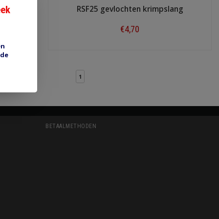
eek
ng
RSF25 gevlochten krimpslang
€4,70
en
Shop now
 de
1
BETAALMETHODEN