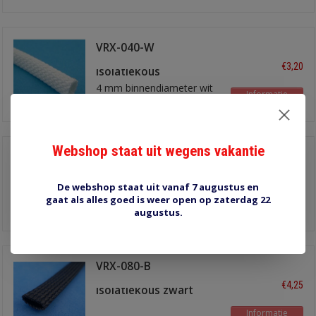
VRX-040-W
hittebestendige
€3,20
isolatiekous
4 mm binnendiameter wit
Informatie
300°C
Webshop staat uit wegens vakantie
VRX-080
hittebestendige
€4,40
isolatiekous
De webshop staat uit vanaf 7 augustus en
8 mm binnendiameter wit
gaat als alles goed is weer open op zaterdag 22
Informatie
300°C
augustus.
VRX-080-B
hittebestendige
€4,25
isolatiekous zwart
Informatie