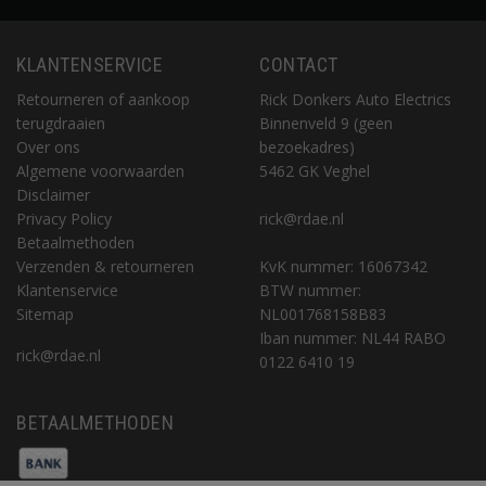
KLANTENSERVICE
CONTACT
Retourneren of aankoop
Rick Donkers Auto Electrics
terugdraaien
Binnenveld 9 (geen
Over ons
bezoekadres)
Algemene voorwaarden
5462 GK Veghel
Disclaimer
Privacy Policy
rick@rdae.nl
Betaalmethoden
Verzenden & retourneren
KvK nummer: 16067342
Klantenservice
BTW nummer:
Sitemap
NL001768158B83
Iban nummer: NL44 RABO
rick@rdae.nl
0122 6410 19
BETAALMETHODEN