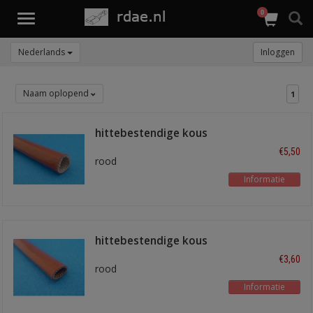
0
Toggle
navigation
Nederlands
Inloggen
Naam oplopend
1
hittebestendige kous
10mm rood
€5,50
rood
Informatie
hittebestendige kous
6mm
€3,60
rood
Informatie