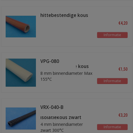
hittebestendige kous
8mm rood
€4,20
Informatie
VPG-080
Hittebestendige kous
€1,50
8 mm binnendiameter Max
155°C
Informatie
VRX-040-B
hittebestendige
€3,20
isolatiekous zwart
4 mm binnendiameter
Informatie
zwart 300°C