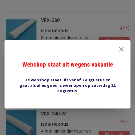
VRX-080
hittebestendige
€4,40
isolatiekous
8 mm binnendiameter wit
Informatie
300°C
Webshop staat uit wegens vakantie
VPG-080
Hittebestendige kous
€1,50
8 mm binnendiameter Max
De webshop staat uit vanaf 7 augustus en
155°C
gaat als alles goed is weer open op zaterdag 22
Informatie
augustus.
VRX-040-W
hittebestendige
€3,20
isolatiekous
4 mm binnendiameter wit
Informatie