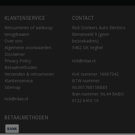
KLANTENSERVICE
CONTACT
Retourneren of aankoop
Rick Donkers Auto Electrics
terugdraaien
Binnenveld 9 (geen
Over ons
bezoekadres)
Algemene voorwaarden
5462 GK Veghel
Disclaimer
Privacy Policy
rick@rdae.nl
Betaalmethoden
Verzenden & retourneren
KvK nummer: 16067342
Klantenservice
BTW nummer:
Sitemap
NL001768158B83
Iban nummer: NL44 RABO
rick@rdae.nl
0122 6410 19
BETAALMETHODEN