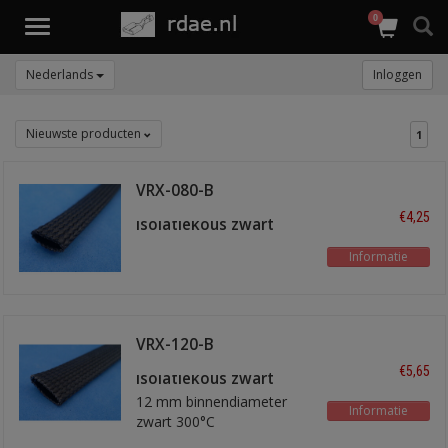
0
Toggle
navigation
Nederlands
Inloggen
Nieuwste producten
1
VRX-080-B
hittebestendige
€4,25
isolatiekous zwart
Informatie
VRX-120-B
hittebestendige
€5,65
isolatiekous zwart
12 mm binnendiameter
Informatie
zwart 300°C