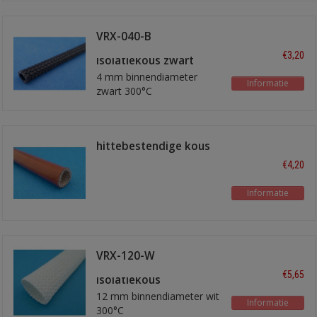
VRX-040-B
hittebestendige
€3,20
isolatiekous zwart
4 mm binnendiameter
Informatie
zwart 300°C
hittebestendige kous
8mm rood
€4,20
Informatie
VRX-120-W
hittebestendige
€5,65
isolatiekous
12 mm binnendiameter wit
Informatie
300°C