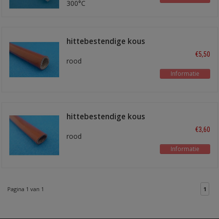
300°C
hittebestendige kous
10mm rood
€5,50
rood
Informatie
hittebestendige kous
6mm
€3,60
rood
Informatie
Pagina 1 van 1
1