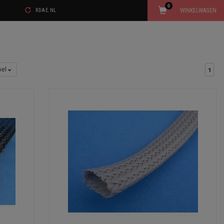
0
WINKELWAGEN
RDAE.NL
bel
1