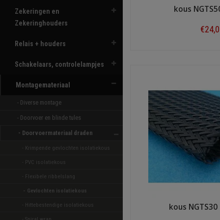
kous NGTS5
Zekeringen en
Zekeringhouders
€24,
Relais + houders
Shop n
Schakelaars, controlelampjes
Montagemateriaal
- Diverse montage 
- Doorvoer en blinde tules 
- Doorvoermateriaal draden 
- Krimpende gevlochten isolatiekous 
- PVC isolatiekous 
- Flexibele ribbelslang 
- Gevlochten isolatiekous 
- Hittebestendige isolatiekous 
kous NGTS30
- Spiral wrap 