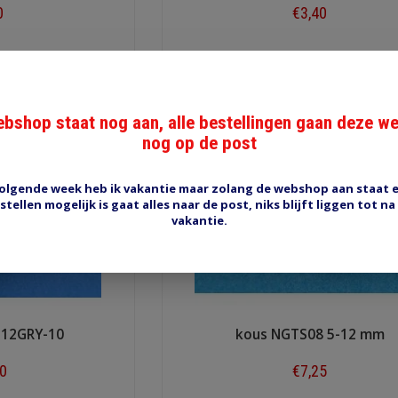
0
€3,40
ow
Shop now
bshop staat nog aan, alle bestellingen gaan deze w
nog op de post
olgende week heb ik vakantie maar zolang de webshop aan staat 
stellen mogelijk is gaat alles naar de post, niks blijft liggen tot na
vakantie.
-12GRY-10
kous NGTS08 5-12 mm
00
€7,25