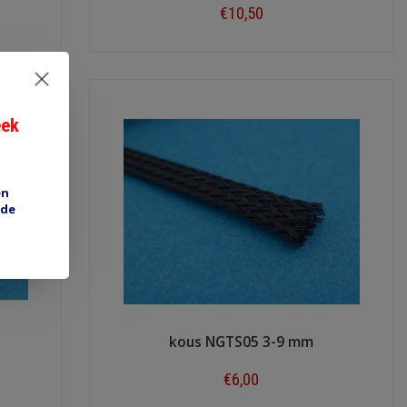
€10,50
Shop now
eek
en
 de
kous NGTS05 3-9 mm
€6,00