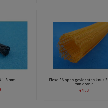
ow
Shop now
3 1-3 mm
Flexo F6 open gevlochten kous 3/
mm oranje
5
€4,00
ow
Shop now