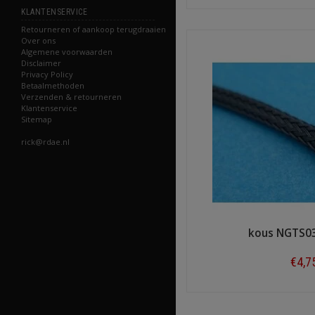
Shop n
KLANTENSERVICE
Retourneren of aankoop terugdraaien
Over ons
Algemene voorwaarden
Disclaimer
Privacy Policy
Betaalmethoden
Verzenden & retourneren
Klantenservice
Sitemap
rick@rdae.nl
kous NGTS0
€4,7
Shop n