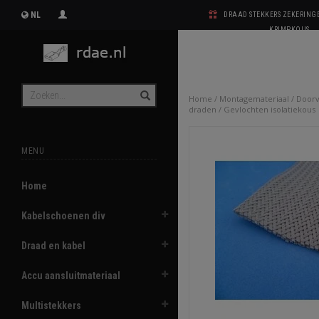
NL
DRAAD STEKKERS ZEKERIN
KRIMPKOUS
Home
/
Montagemateriaal
/
Doorv
draden
/
Gevlochten isolatiekous
MENU
Home
Kabelschoenen div
Draad en kabel
Accu aansluitmateriaal
Multistekkers