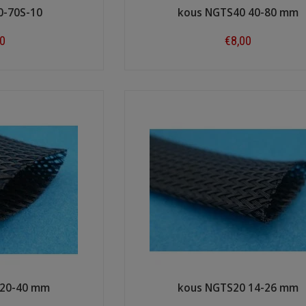
0-70S-10
kous NGTS40 40-80 mm
00
€8,00
ow
Shop now
 20-40 mm
kous NGTS20 14-26 mm