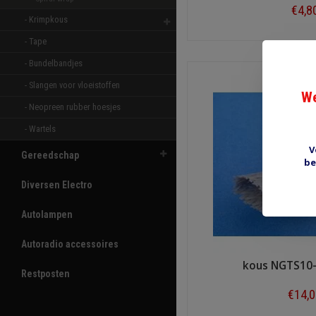
€4,8
- Krimpkous 
Shop n
- Tape 
- Bundelbandjes 
- Slangen voor vloeistoffen 
We
- Neopreen rubber hoesjes 
- Wartels 
V
Gereedschap
be
Diversen Electro
Autolampen
Autoradio accessoires
kous NGTS10
Restposten
€14,