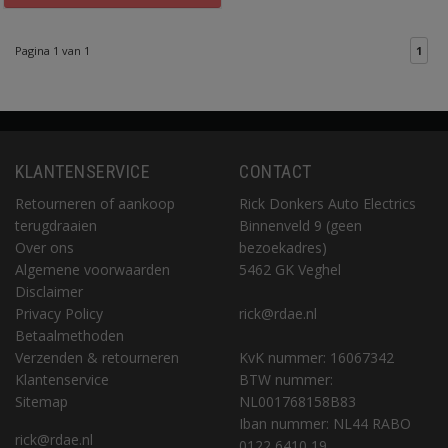
Pagina 1 van 1
1
KLANTENSERVICE
CONTACT
Retourneren of aankoop
Rick Donkers Auto Electrics
terugdraaien
Binnenveld 9 (geen
Over ons
bezoekadres)
Algemene voorwaarden
5462 GK Veghel
Disclaimer
Privacy Policy
rick@rdae.nl
Betaalmethoden
Verzenden & retourneren
KvK nummer: 16067342
Klantenservice
BTW nummer:
Sitemap
NL001768158B83
Iban nummer: NL44 RABO
rick@rdae.nl
0122 6410 19