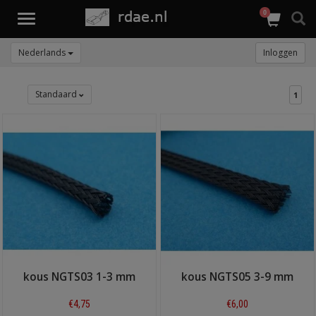
0
Toggle
navigation
Nederlands
Inloggen
Standaard
1
kous NGTS03 1-3 mm
kous NGTS05 3-9 mm
€4,75
€6,00