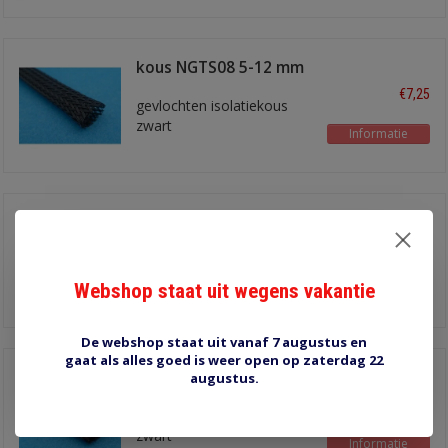
kous NGTS08 5-12 mm
€7,25
gevlochten isolatiekous
zwart
Informatie
kous NGTS40 40-80
mm
€8,00
gevlochten isolatiekous
zwart
Webshop staat uit wegens vakantie
Informatie
De webshop staat uit vanaf 7 augustus en
gaat als alles goed is weer open op zaterdag 22
kous NGTS12 8-17 mm
augustus.
€10,50
gevlochten isolatiekous
zwart
Informatie