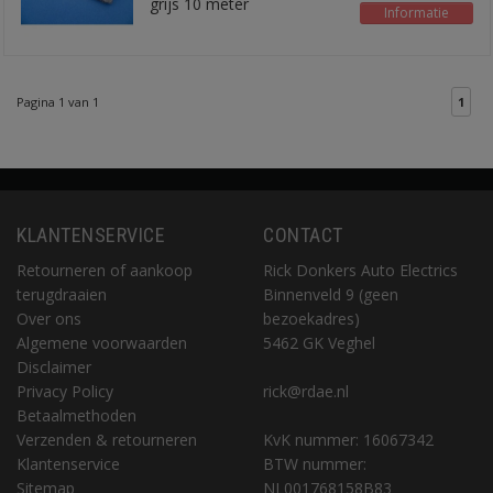
grijs 10 meter
Informatie
Pagina 1 van 1
1
KLANTENSERVICE
CONTACT
Retourneren of aankoop
Rick Donkers Auto Electrics
terugdraaien
Binnenveld 9 (geen
Over ons
bezoekadres)
Algemene voorwaarden
5462 GK Veghel
Disclaimer
Privacy Policy
rick@rdae.nl
Betaalmethoden
Verzenden & retourneren
KvK nummer: 16067342
Klantenservice
BTW nummer:
Sitemap
NL001768158B83