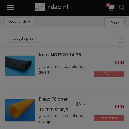
0
Toggle
navigation
Nederlands
Inloggen
Laagste prijs
1
kous NGTS20 14-26
mm
€3,40
gevlochten isolatiekous
zwart
Informatie
Flexo F6 open
gevlochten kous 3/4 -
€4,00
19 mm oranje
gevlochten isolatiekous
Informatie
oranje