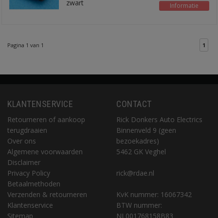
zwart
Informatie
Pagina 1 van 1
1
KLANTENSERVICE
CONTACT
Retourneren of aankoop
Rick Donkers Auto Electrics
terugdraaien
Binnenveld 9 (geen
Over ons
bezoekadres)
Algemene voorwaarden
5462 GK Veghel
Disclaimer
Privacy Policy
rick@rdae.nl
Betaalmethoden
Verzenden & retourneren
KvK nummer: 16067342
Klantenservice
BTW nummer:
Sitemap
NL001768158B83