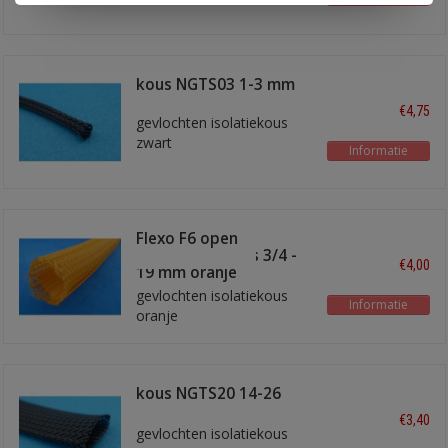
kous NGTS03 1-3 mm
€4,75
gevlochten isolatiekous
zwart
Informatie
Flexo F6 open
gevlochten kous 3/4 -
€4,00
19 mm oranje
gevlochten isolatiekous
Informatie
oranje
kous NGTS20 14-26
mm
€3,40
gevlochten isolatiekous