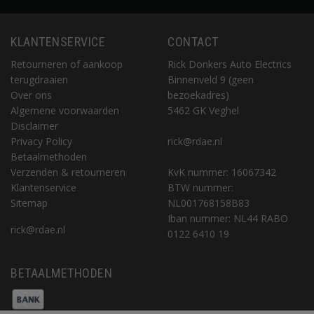
KLANTENSERVICE
CONTACT
Retourneren of aankoop
Rick Donkers Auto Electrics
terugdraaien
Binnenveld 9 (geen
Over ons
bezoekadres)
Algemene voorwaarden
5462 GK Veghel
Disclaimer
Privacy Policy
rick@rdae.nl
Betaalmethoden
Verzenden & retourneren
KvK nummer: 16067342
Klantenservice
BTW nummer:
Sitemap
NL001768158B83
Iban nummer: NL44 RABO
rick@rdae.nl
0122 6410 19
BETAALMETHODEN