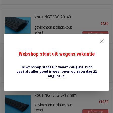
kous NGTS30 20-40
mm
€4,80
gevlochten isolatiekous
zwart
Informatie
Webshop staat uit wegens vakantie
kous NGTS20 14-26
mm
€3,40
gevlochten isolatiekous
De webshop staat uit vanaf 7 augustus en
zwart
gaat als alles goed is weer open op zaterdag 22
Informatie
augustus.
kous NGTS12 8-17 mm
€10,50
gevlochten isolatiekous
zwart
Informatie