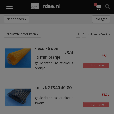
0
Toggle
navigation
Nederlands
Inloggen
Nieuwste producten
1
2
Volgende Vorige
Flexo F6 open
gevlochten kous 3/4 -
€4,00
19 mm oranje
gevlochten isolatiekous
Informatie
oranje
kous NGTS40 40-80
mm
€8,00
gevlochten isolatiekous
zwart
Informatie