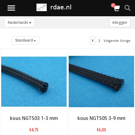
0
Toggle
navigation
Nederlands
Inloggen
Standaard
1
2
Volgende Vorige
kous NGTS03 1-3 mm
kous NGTS05 3-9 mm
€4,75
€6,00