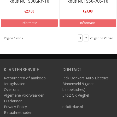
kous NGTS30GRY-10
kous NGTS50-70S-10
€23,00
€24,00
Informatie
Informatie
Pagina 1 van 2
1
2
Volgende Vorige
KLANTENSERVICE
CONTACT
Retourneren of aankoop
Rick Donkers Auto Electrics
terugdraaien
Binnenveld 9 (geen
Over ons
bezoekadres)
Algemene voorwaarden
5462 GK Veghel
Disclaimer
Privacy Policy
rick@rdae.nl
Betaalmethoden