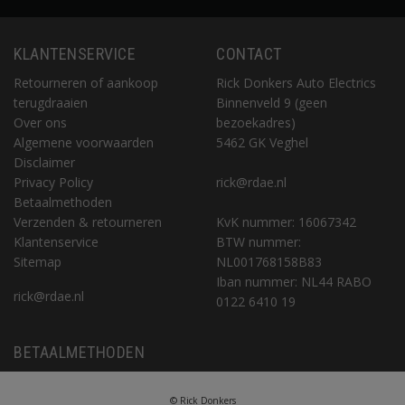
KLANTENSERVICE
CONTACT
Retourneren of aankoop
Rick Donkers Auto Electrics
terugdraaien
Binnenveld 9 (geen
Over ons
bezoekadres)
Algemene voorwaarden
5462 GK Veghel
Disclaimer
Privacy Policy
rick@rdae.nl
Betaalmethoden
Verzenden & retourneren
KvK nummer: 16067342
Klantenservice
BTW nummer:
Sitemap
NL001768158B83
Iban nummer: NL44 RABO
rick@rdae.nl
0122 6410 19
BETAALMETHODEN
© Rick Donkers