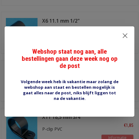
X6 11.1 mm 1/2"
€3,90
P-clip PVC
Informatie
Webshop staat nog aan, alle
bestellingen gaan deze week nog op
de post
X8 15.5 mm 5/8"
€2,10
P-clip PVC
Volgende week heb ik vakantie maar zolang de
webshop aan staat en bestellen mogelijk is
Informatie
gaat alles naar de post, niks blijft liggen tot
na de vakantie.
X11 18,5 mm 3/4"
€1,85
P-clip PVC
Informatie