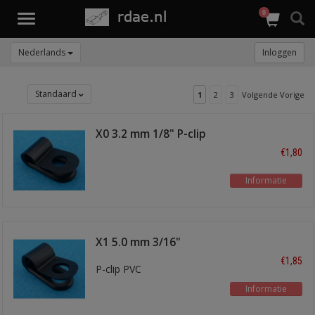
0
Toggle
navigation
Nederlands
Inloggen
Standaard
1
2
3
Volgende Vorige
X0 3.2 mm 1/8" P-clip
PVC
€1,80
Informatie
X1 5.0 mm 3/16"
€1,85
P-clip PVC
Informatie