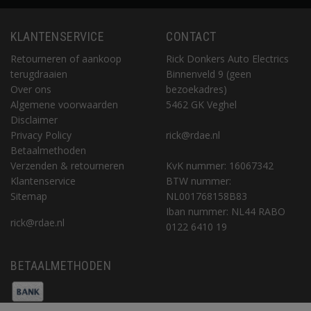
KLANTENSERVICE
CONTACT
Retourneren of aankoop
Rick Donkers Auto Electrics
terugdraaien
Binnenveld 9 (geen
Over ons
bezoekadres)
Algemene voorwaarden
5462 GK Veghel
Disclaimer
Privacy Policy
rick@rdae.nl
Betaalmethoden
Verzenden & retourneren
KvK nummer: 16067342
Klantenservice
BTW nummer:
Sitemap
NL001768158B83
Iban nummer: NL44 RABO
rick@rdae.nl
0122 6410 19
BETAALMETHODEN