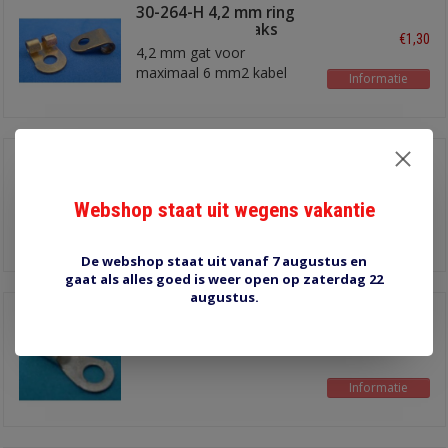
30-264-H 4,2 mm ring
kabelschoen haaks
€1,30
4,2 mm gat voor
maximaal 6 mm2 kabel
Informatie
30-265-H 5,1 mm ring
kabelschoen haaks
€1,50
5,1 mm schroefgat en
Webshop staat uit wegens vakantie
voor maximaal 6 mm2
Informatie
kabel
De webshop staat uit vanaf 7 augustus en
gaat als alles goed is weer open op zaterdag 22
augustus.
5 mm / 10 mm2
soldeeroog TI-10-5
€0,20
Informatie