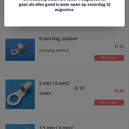
€1,70
gaat als alles goed is weer open op zaterdag 22
augustus.
Informatie
6 mm flag soldeer
terminal
€1,65
messing vertind
Informatie
5 mm / 6 mm2
soldeeroog TI-6-5 10
€1,60
stuks
Informatie
3.5 mm / 6 mm2