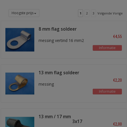
Hoogste prijs
1
2
3
Volgende Vorige
8 mm flag soldeer
terminal
€4,55
messing vertind 16 mm2
Informatie
13 mm flag soldeer
terminal
€2,20
messing
Informatie
13 mm / 17 mm
soldeeroog TI-13x17
€2,00