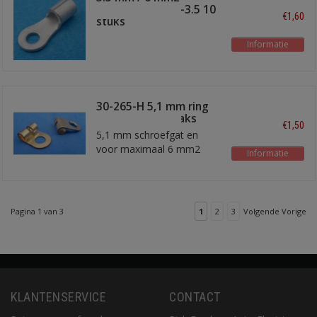
soldeeroog TI-6-3.5 10
€1,60
stuks
Informatie
30-265-H 5,1 mm ring
kabelschoen haaks
€1,50
5,1 mm schroefgat en
voor maximaal 6 mm2
Informatie
kabel
Pagina 1 van 3
1
2
3
Volgende Vorige
KLANTENSERVICE
CONTACT