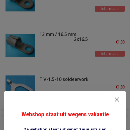
Informatie
12 mm / 16.5 mm
soldeeroog TI-12x16.5
€1,90
Informatie
TIV-1.5-10 soldeervork
10 mm 10 stuks
€1,80
Informatie
Webshop staat uit wegens vakantie
12 mm / 15 mm
soldeeroog TI-12x15
De webshop staat uit vanaf 7 augustus en