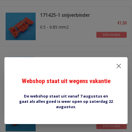
171425-1 snijverbinder
rood
€1,50
0.5 - 0.85 mm2
Informatie
C567 aftak
snijverbinder bruin
€1,00
Doorlopende draad 3,0 -
4,5 mm2, aftakdraad 0,75
Webshop staat uit wegens vakantie
Informatie
- 2,0 mm2
De webshop staat uit vanaf 7 augustus en
gaat als alles goed is weer open op zaterdag 22
K905 snijverbinder
augustus.
rood
€1,50
0.5 - 1.0 mm2
Informatie