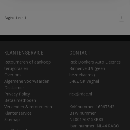
Pagina 1 van 1
1
KLANTENSERVICE
CONTACT
Retourneren of aankoop
Rick Donkers Auto Electrics
terugdraaien
Binnenveld 9 (geen
Over ons
bezoekadres)
Algemene voorwaarden
5462 GK Veghel
Disclaimer
Privacy Policy
rick@rdae.nl
Betaalmethoden
Verzenden & retourneren
KvK nummer: 16067342
Klantenservice
BTW nummer:
Sitemap
NL001768158B83
Iban nummer: NL44 RABO