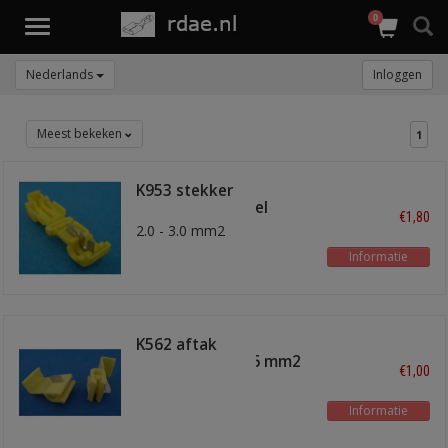
0
Toggle
navigation
Nederlands
Inloggen
Meest bekeken
1
K953 stekker
snijverbinder geel
€1,80
2.0 - 3.0 mm2
Informatie
K562 aftak
snijverbinder 4-6 mm2
€1,00
Informatie