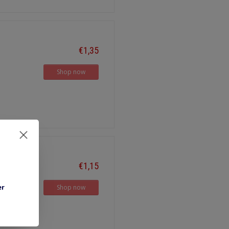
€1,35
Shop now
€1,15
er
Shop now