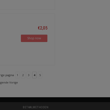
€2,05
Shop now
rige pagina
1
2
3
4
5
lgende Vorige
BETAALMETHODEN