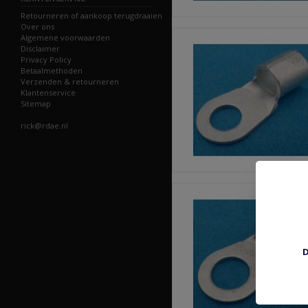
Retourneren of aankoop terugdraaien
Over ons
Algemene voorwaarden
Disclaimer
Privacy Policy
Betaalmethoden
Verzenden & retourneren
Klantenservice
Sitemap
rick@rdae.nl
D