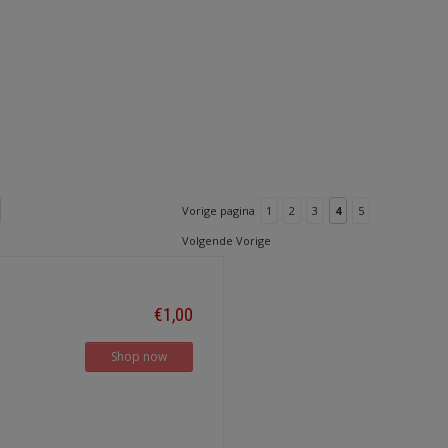
Vorige pagina
1
2
3
4
5
Volgende Vorige
€1,00
Shop now