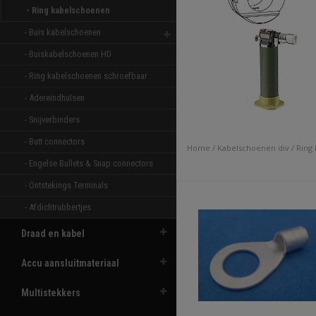
- Ring kabelschoenen 
- Buis kabelschoenen 
- Buiskabelschoenen HD 
- Ring kabelschoenen schroefbaar 
- Adereindhulsen 
- Snijverbinders 
- Butt connectors 
Home
/
Kabelschoenen div
/
Ring
- Engelse Bullets & Snap connectors 
- Ontstekings Terminals 
- Afdichtrubbertjes 
Draad en kabel
Accu aansluitmateriaal
Multistekkers