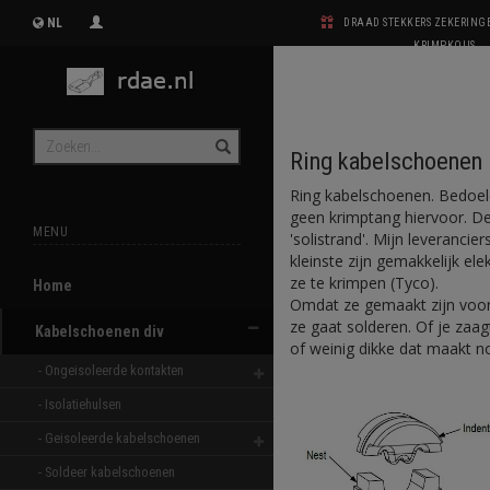
NL
DRAAD STEKKERS ZEKERIN
KRIMPKOUS
Ring kabelschoenen
Ring kabelschoenen. Bedoeld
geen krimptang hiervoor. D
MENU
'solistrand'. Mijn leveranci
kleinste zijn gemakkelijk el
ze te krimpen (Tyco).
Home
Omdat ze gemaakt zijn voor e
ze gaat solderen. Of je zaag
Kabelschoenen div
of weinig dikke dat maakt no
- Ongeisoleerde kontakten 
- Isolatiehulsen 
- Geisoleerde kabelschoenen 
- Soldeer kabelschoenen 