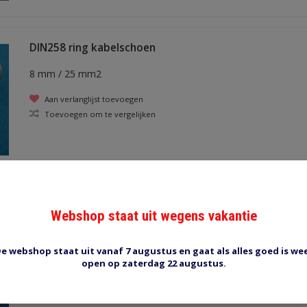
DIN258 ring kabelschoen
8 mm / 25 mm2
Aan verlanglijst toevoegen
Toevoegen om te vergelijken
DIN2510 ring kabelschoen
Webshop staat uit wegens vakantie
10 mm / 25 mm2
e webshop staat uit vanaf 7 augustus en gaat als alles goed is we
Aan verlanglijst toevoegen
open op zaterdag 22 augustus.
Toevoegen om te vergelijken