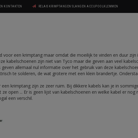
GEN KONTAKTEN
RELAIS KRIMPTANGEN SLANGEN ACCUPOOLKLEMMEN
 voor een krimptang maar omdat die moeilijk te vinden en duur zijn i
eze kabelschoenen zijn niet van Tyco maar die geven aan veel kabe
ers geven allemaal nul informatie over het gebruik van deze kabelsch
ektrisch te solderen, de wat grotere met een klein brandertje. Onders
en krimptang zijn ze zeer ruim. Bij dikkere kabels kan je in sommige
t ze open ... Er is geen lijst van kabelschoenen en welke kabel er nog
gal een verschil.