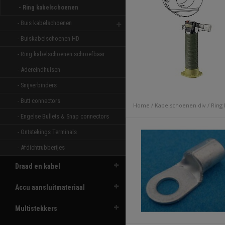
- Ring kabelschoenen 
- Buis kabelschoenen 
- Buiskabelschoenen HD 
- Ring kabelschoenen schroefbaar 
- Adereindhulsen 
- Snijverbinders 
- Butt connectors 
Home
/
Kabelschoenen div
/
Ring
- Engelse Bullets & Snap connectors 
- Ontstekings Terminals 
- Afdichtrubbertjes 
Draad en kabel
Accu aansluitmateriaal
Multistekkers