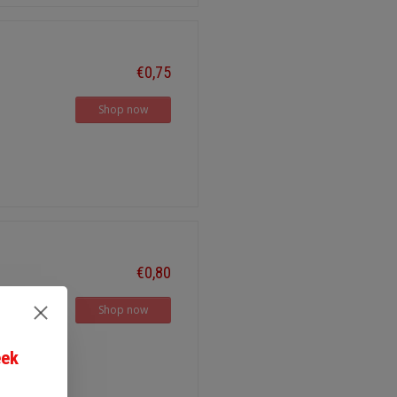
€0,75
Shop now
€0,80
Shop now
eek