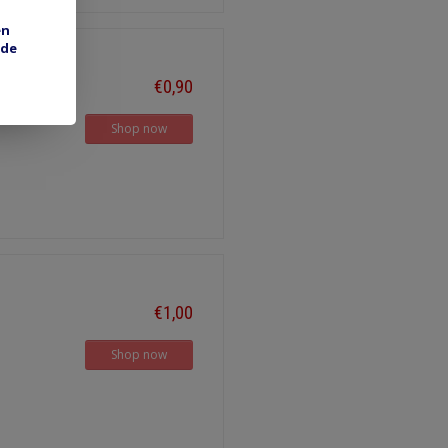
en
 de
€0,90
Shop now
€1,00
Shop now