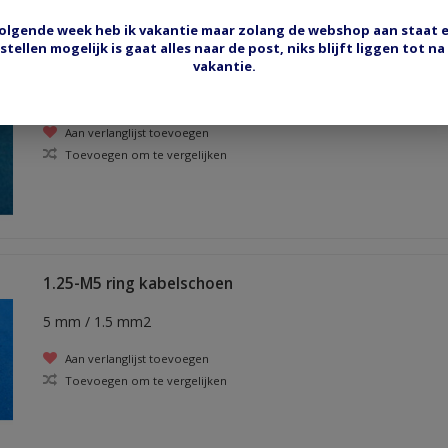
olgende week heb ik vakantie maar zolang de webshop aan staat 
stellen mogelijk is gaat alles naar de post, niks blijft liggen tot na
DIN1610 ring kabelschoen
vakantie.
10 mm / 16 mm2
Aan verlanglijst toevoegen
Toevoegen om te vergelijken
1.25-M5 ring kabelschoen
5 mm / 1.5 mm2
Aan verlanglijst toevoegen
Toevoegen om te vergelijken