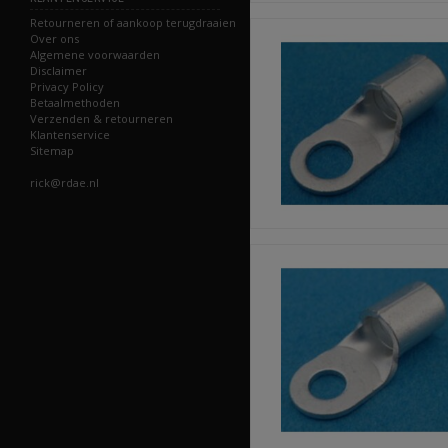
Retourneren of aankoop terugdraaien
Over ons
Algemene voorwaarden
Disclaimer
Privacy Policy
Betaalmethoden
Verzenden & retourneren
Klantenservice
Sitemap
rick@rdae.nl