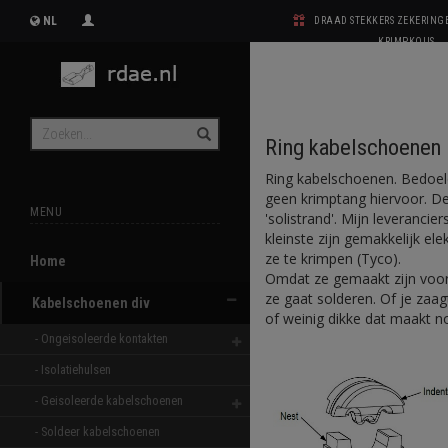
NL
DRAAD STEKKERS ZEKERIN
KRIMPKOUS
Ring kabelschoenen
Ring kabelschoenen. Bedoeld
geen krimptang hiervoor. D
MENU
'solistrand'. Mijn leveranci
kleinste zijn gemakkelijk el
ze te krimpen (Tyco).
Home
Omdat ze gemaakt zijn voor e
ze gaat solderen. Of je zaag
Kabelschoenen div
of weinig dikke dat maakt no
- Ongeisoleerde kontakten 
- Isolatiehulsen 
- Geisoleerde kabelschoenen 
- Soldeer kabelschoenen 