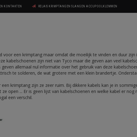
GEN KONTAKTEN
RELAIS KRIMPTANGEN SLANGEN ACCUPOOLKLEMMEN
 voor een krimptang maar omdat die moeilijk te vinden en duur zijn i
eze kabelschoenen zijn niet van Tyco maar die geven aan veel kabe
ers geven allemaal nul informatie over het gebruik van deze kabelsch
ektrisch te solderen, de wat grotere met een klein brandertje. Onders
en krimptang zijn ze zeer ruim. Bij dikkere kabels kan je in sommige
t ze open ... Er is geen lijst van kabelschoenen en welke kabel er nog
gal een verschil.