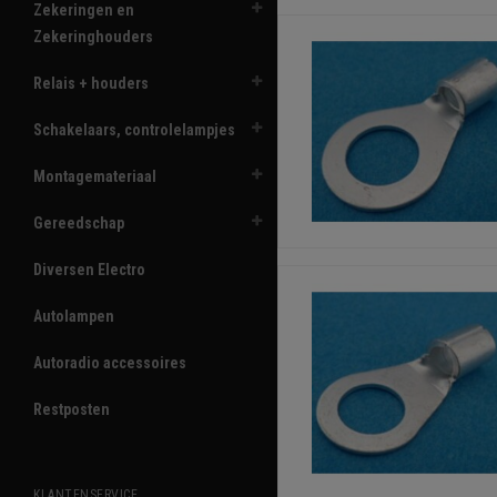
Zekeringen en
Zekeringhouders
Relais + houders
Schakelaars, controlelampjes
Montagemateriaal
Gereedschap
Diversen Electro
Autolampen
Autoradio accessoires
Restposten
KLANTENSERVICE