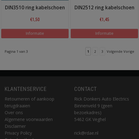
DIN3510 ring kabelschoen
DIN2512 ring kabelschoen
€1,50
€1,45
Informatie
Informatie
Pagina 1 van 3
1
2
3
Volgende Vorige
KLANTENSERVICE
CONTACT
Retourneren of aankoop
Rick Donkers Auto Electrics
terugdraaien
Binnenveld 9 (geen
Over ons
bezoekadres)
Algemene voorwaarden
5462 GK Veghel
Disclaimer
Privacy Policy
rick@rdae.nl