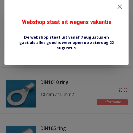
6 mm / 10 mm2
Informatie
Webshop staat uit wegens vakantie
DIN108 ring
De webshop staat uit vanaf 7 augustus en
kabelschoen
gaat als alles goed is weer open op zaterdag 22
€0,60
augustus.
8 mm / 10 mm2
Informatie
DIN1010 ring
kabelschoen
€0,60
10 mm / 10 mm2
Informatie
DIN165 ring