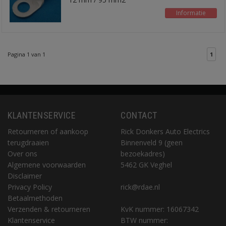
Informatie
Pagina 1 van 1
1
KLANTENSERVICE
CONTACT
Retourneren of aankoop
Rick Donkers Auto Electrics
terugdraaien
Binnenveld 9 (geen
Over ons
bezoekadres)
Algemene voorwaarden
5462 GK Veghel
Disclaimer
Privacy Policy
rick@rdae.nl
Betaalmethoden
Verzenden & retourneren
KvK nummer: 16067342
Klantenservice
BTW nummer: