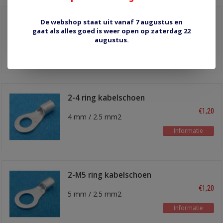
2-M4 ring kabelschoen
De webshop staat uit vanaf 7 augustus en
gaat als alles goed is weer open op zaterdag 22
€1,00
4 mm / 2.5 mm2
augustus.
Informatie
2-4 ring kabelschoen
€1,20
4 mm / 2.5 mm2
Informatie
2-M5 ring kabelschoen
€1,20
5 mm / 2.5 mm2
Informatie