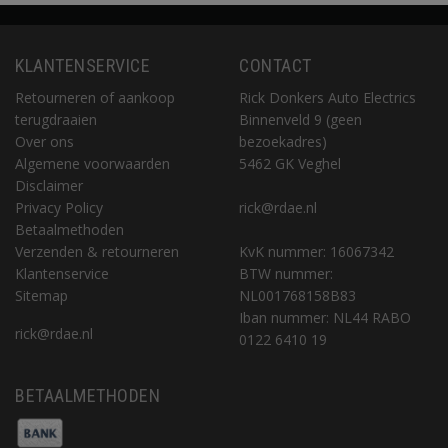
KLANTENSERVICE
CONTACT
Retourneren of aankoop
Rick Donkers Auto Electrics
terugdraaien
Binnenveld 9 (geen
Over ons
bezoekadres)
Algemene voorwaarden
5462 GK Veghel
Disclaimer
Privacy Policy
rick@rdae.nl
Betaalmethoden
Verzenden & retourneren
KvK nummer: 16067342
Klantenservice
BTW nummer:
Sitemap
NL001768158B83
Iban nummer: NL44 RABO
rick@rdae.nl
0122 6410 19
BETAALMETHODEN