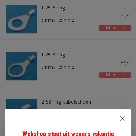
1.25-6 ring
kabelschoen
€1,30
6 mm / 1.5 mm2
Informatie
1.25-8 ring
kabelschoen
€2,50
8 mm / 1.5 mm2
Informatie
2-S3 ring kabelschoen
€1,05
3 mm / 2.5 mm2
Informatie
Webshop staat uit wegens vakantie