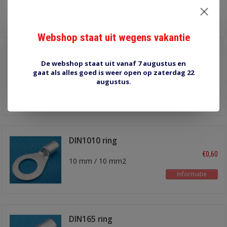
6 mm / 10 mm2
Informatie
Webshop staat uit wegens vakantie
DIN108 ring
De webshop staat uit vanaf 7 augustus en
kabelschoen
gaat als alles goed is weer open op zaterdag 22
€0,60
augustus.
8 mm / 10 mm2
Informatie
DIN1010 ring
kabelschoen
€0,60
10 mm / 10 mm2
Informatie
DIN165 ring