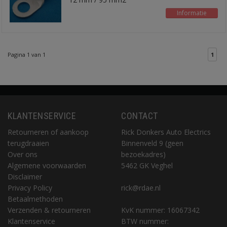
Informatie
Pagina 1 van 1
1
KLANTENSERVICE
CONTACT
Retourneren of aankoop
Rick Donkers Auto Electrics
terugdraaien
Binnenveld 9 (geen
Over ons
bezoekadres)
Algemene voorwaarden
5462 GK Veghel
Disclaimer
Privacy Policy
rick@rdae.nl
Betaalmethoden
Verzenden & retourneren
KvK nummer: 16067342
Klantenservice
BTW nummer: