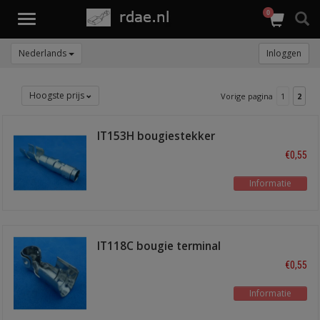
0
Toggle
navigation
Nederlands
Inloggen
Hoogste prijs
Vorige pagina
1
2
IT153H bougiestekker
recht
€0,55
Informatie
IT118C bougie terminal
haaks
€0,55
Informatie