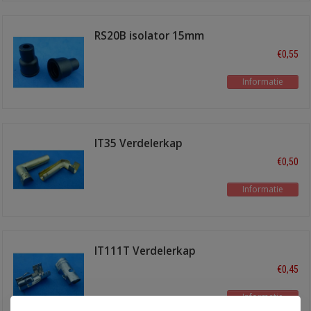
RS20B isolator 15mm
zwart
€0,55
Informatie
IT35 Verdelerkap
terminal haaks
€0,50
Informatie
IT111T Verdelerkap
terminal recht
€0,45
Informatie