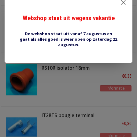
Webshop staat uit wegens vakantie
RS396 isolator 10.5mm
zwart
€0,40
De webshop staat uit vanaf 7 augustus en
gaat als alles goed is weer open op zaterdag 22
Informatie
augustus.
RS10R isolator 18mm
rood
€0,35
Informatie
IT28TS bougie terminal
recht
€0,30
Informatie