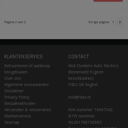
Pagina 2 van 2
Vorige pagina
1
2
KLANTENSERVICE
CONTACT
Retourneren of aankoop
Rick Donkers Auto Electrics
terugdraaien
Binnenveld 9 (geen
Over ons
bezoekadres)
Algemene voorwaarden
5462 GK Veghel
Disclaimer
Privacy Policy
rick@rdae.nl
Betaalmethoden
Verzenden & retourneren
KvK nummer: 16067342
Klantenservice
BTW nummer:
Sitemap
NL001768158B83