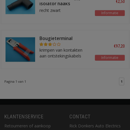
€2,50
isolator haaks
recht zwart
Informatie
Bougieterminal
krimptang ICT7
€97,20
krimpen van kontakten
aan ontstekingskabels
Informatie
Pagina 1 van 1
1
KLANTENSERVICE
CONTACT
Retourneren of aankoop
Rick Donkers Auto Electrics