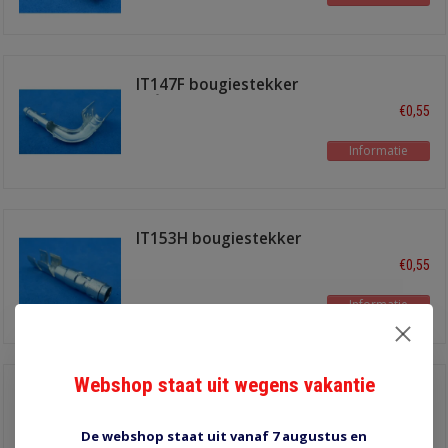
IT147F bougiestekker
90°
€0,55
Informatie
IT153H bougiestekker
recht
€0,55
Informatie
Webshop staat uit wegens vakantie
IT118C bougie terminal
haaks
€0,55
De webshop staat uit vanaf 7 augustus en