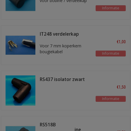
voor bobine / verdeelkap
Informatie
IT248 verdelerkap
terminal
€1,00
Voor 7 mm koperkern
bougiekabel
Informatie
RS437 isolator zwart
haaks
€1,50
Informatie
RS518B
verdeelkap/bobine