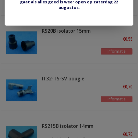
gaat als alles goed is weer open op zaterdag 22
Informatie
augustus.
RS20B isolator 15mm
zwart
€0,55
Informatie
IT32-TS-SV bougie
terminal recht
€0,70
Informatie
RS215B isolator 14mm
haaks zwart
€0,75