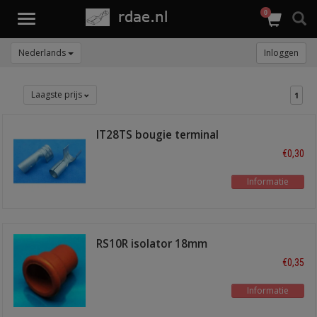
0
Toggle
navigation
Nederlands
Inloggen
Laagste prijs
1
IT28TS bougie terminal
recht
€0,30
Informatie
RS10R isolator 18mm
rood
€0,35
Informatie