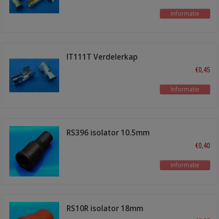
Informatie
IT111T Verdelerkap
terminal recht
€0,45
Informatie
RS396 isolator 10.5mm
zwart
€0,40
Informatie
RS10R isolator 18mm
rood