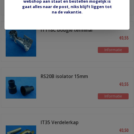
webshop aan staat en bestellen mogelijk is
Informatie
gaat alles naar de post, niks blijft liggen tot
na de vakantie.
IT118C bougie terminal
haaks
€0,55
Informatie
RS20B isolator 15mm
zwart
€0,55
Informatie
IT35 Verdelerkap
terminal haaks
€0,50