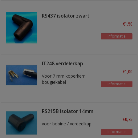
RS437 isolator zwart
haaks
€1,50
Informatie
IT248 verdelerkap
terminal
€1,00
Voor 7 mm koperkern
bougiekabel
Informatie
RS215B isolator 14mm
haaks zwart
€0,75
voor bobine / verdeelkap
Informatie