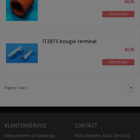
€0,35
Informatie
IT28TS bougie terminal
recht
€0,30
Informatie
Pagina 1 van 1
1
KLANTENSERVICE
CONTACT
Retourneren of aankoop
Rick Donkers Auto Electrics