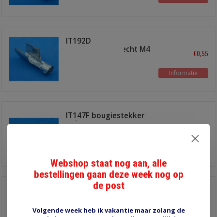
IT192D
bougiestekkerrecht M4
€0,55
Informatie
IT147F bougiestekker
90°
€0,55
Informatie
Webshop staat nog aan, alle
bestellingen gaan deze week nog op
de post
IT153H bougiestekker
recht
€0,55
Volgende week heb ik vakantie maar zolang de