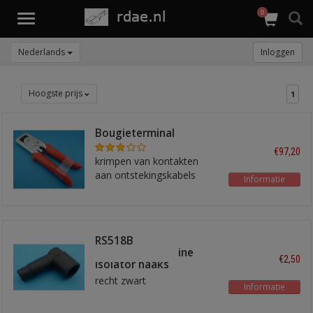
0
Toggle
navigation
Nederlands
Inloggen
Hoogste prijs
1
Bougieterminal
krimptang ICT7
€97,20
krimpen van kontakten
aan ontstekingskabels
Informatie
RS518B
verdeelkap/bobine
€2,50
isolator haaks
recht zwart
Informatie