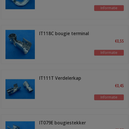
Informatie
IT118C bougie terminal
haaks
€0,55
Informatie
IT111T Verdelerkap
terminal recht
€0,45
Informatie
IT079E bougiestekker
recht