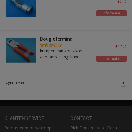
€0,55
Informatie
Bougieterminal
krimptang ICT7
€97,20
krimpen van kontakten
aan ontstekingskabels
Informatie
Pagina 1 van 1
1
KLANTENSERVICE
CONTACT
Retourneren of aankoop
Rick Donkers Auto Electrics