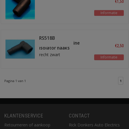
€1,50
Informatie
RS518B
verdeelkap/bobine
€2,50
isolator haaks
recht zwart
Informatie
Pagina 1 van 1
1
KLANTENSERVICE
CONTACT
Retourneren of aankoop
Rick Donkers Auto Electrics