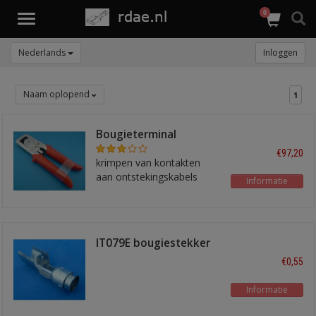
0
Toggle
navigation
Nederlands
Inloggen
Naam oplopend
1
Bougieterminal
krimptang ICT7
€97,20
krimpen van kontakten
aan ontstekingskabels
Informatie
IT079E bougiestekker
recht
€0,55
Informatie