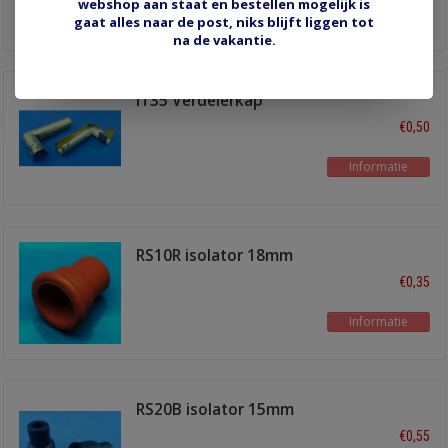
webshop aan staat en bestellen mogelijk is
Informatie
gaat alles naar de post, niks blijft liggen tot
na de vakantie.
IT35 Verdelerkap
terminal haaks
€0,50
Informatie
RS10R isolator 18mm
rood
€0,35
Informatie
RS20B isolator 15mm
zwart
€0,55