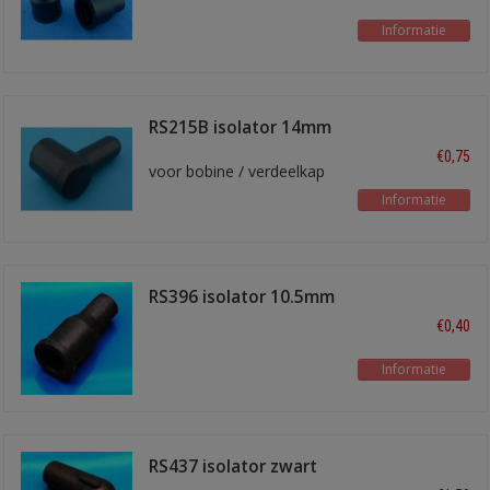
Informatie
RS215B isolator 14mm
haaks zwart
€0,75
voor bobine / verdeelkap
Informatie
RS396 isolator 10.5mm
zwart
€0,40
Informatie
RS437 isolator zwart
haaks