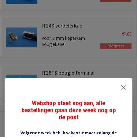
IT248 verdelerkap
terminal
€1,00
Voor 7 mm koperkern
bougiekabel
Informatie
IT28TS bougie terminal
recht
€0,30
Informatie
Webshop staat nog aan, alle
bestellingen gaan deze week nog op
de post
IT32-TS-SV bougie
terminal recht
€0,70
Volgende week heb ik vakantie maar zolang de