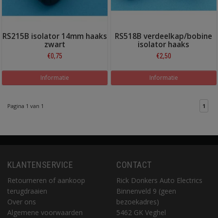
RS215B isolator 14mm haaks
RS518B verdeelkap/bobine
zwart
isolator haaks
€0,75
€2,50
Informatie
Informatie
Pagina 1 van 1
1
KLANTENSERVICE
CONTACT
Retourneren of aankoop
Rick Donkers Auto Electrics
terugdraaien
Binnenveld 9 (geen
Over ons
bezoekadres)
Algemene voorwaarden
5462 GK Veghel