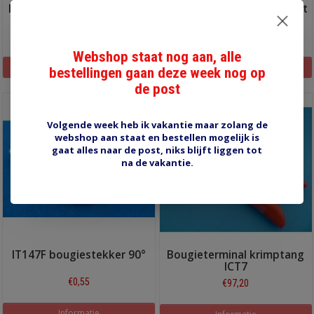
IT248 verdelerkap terminal
IT079E bougiestekker recht
€1,00
€0,55
Webshop staat nog aan, alle
Informatie
Informatie
bestellingen gaan deze week nog op
de post
Volgende week heb ik vakantie maar zolang de
webshop aan staat en bestellen mogelijk is
gaat alles naar de post, niks blijft liggen tot
na de vakantie.
IT147F bougiestekker 90°
Bougieterminal krimptang
ICT7
€0,55
€97,20
Informatie