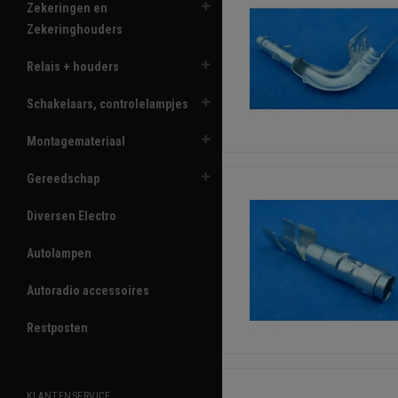
Zekeringen en
Zekeringhouders
Relais + houders
Schakelaars, controlelampjes
Montagemateriaal
Gereedschap
Diversen Electro
Autolampen
Autoradio accessoires
Restposten
KLANTENSERVICE