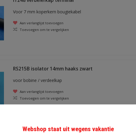
IT248 verdelerkap terminal
Voor 7 mm koperkern bougiekabel
Aan verlanglijst toevoegen
Toevoegen om te vergelijken
RS215B isolator 14mm haaks zwart
voor bobine / verdeelkap
Aan verlanglijst toevoegen
Toevoegen om te vergelijken
Webshop staat uit wegens vakantie