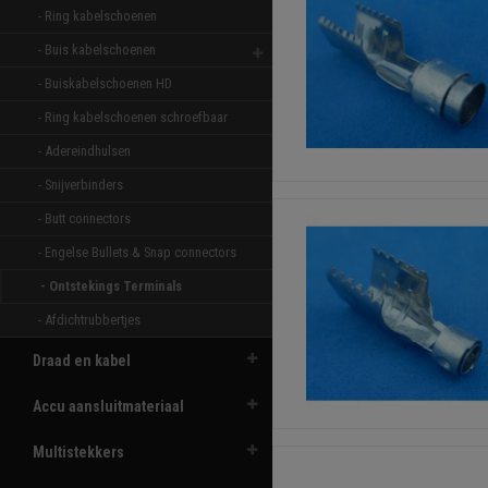
- Ring kabelschoenen 
- Buis kabelschoenen 
- Buiskabelschoenen HD 
- Ring kabelschoenen schroefbaar 
- Adereindhulsen 
- Snijverbinders 
- Butt connectors 
- Engelse Bullets & Snap connectors 
- Ontstekings Terminals 
- Afdichtrubbertjes 
Draad en kabel
Accu aansluitmateriaal
Multistekkers