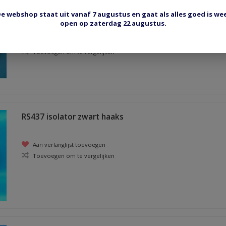
Bougieterminal krimptang ICT7
e webshop staat uit vanaf 7 augustus en gaat als alles goed is we
krimpen van kontakten aan ontstekingskabels
open op zaterdag 22 augustus.
Aan verlanglijst toevoegen
Toevoegen om te vergelijken
RS437 isolator zwart haaks
Aan verlanglijst toevoegen
Toevoegen om te vergelijken