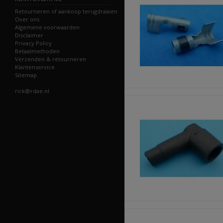
Retourneren of aankoop terugdraaien
Over ons
Algemene voorwaarden
Disclaimer
Privacy Policy
Betaalmethoden
Verzenden & retourneren
Klantenservice
Sitemap
rick@rdae.nl