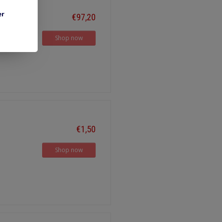
er
€97,20
Shop now
€1,50
Shop now