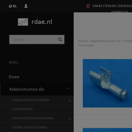
NL
DRAAD STEKKERS ZEKERIN
KRIMPKOUS
Home
/
Kabelschoenen div
/
Onts
Terminals
MENU
Home
Kabelschoenen div
- Ongeisoleerde kontakten 
- Isolatiehulsen 
- Geisoleerde kabelschoenen 
- Soldeer kabelschoenen 