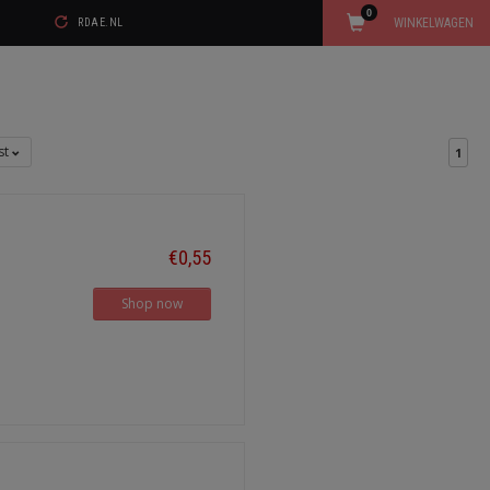
0
WINKELWAGEN
RDAE.NL
jst
1
€0,55
Shop now