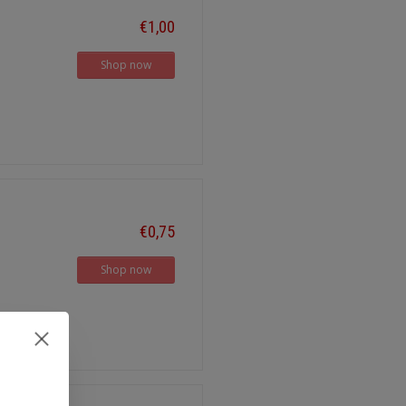
€1,00
Shop now
€0,75
Shop now