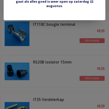
gaat als alles goed is weer open op zaterdag 22
Informatie
augustus.
IT118C bougie terminal
haaks
€0,55
Informatie
RS20B isolator 15mm
zwart
€0,55
Informatie
IT35 Verdelerkap
terminal haaks
€0,50