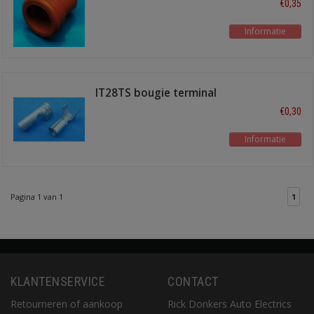
€0,35
Informatie
IT28TS bougie terminal
recht
€0,30
Informatie
Pagina 1 van 1
1
KLANTENSERVICE
CONTACT
Retourneren of aankoop
Rick Donkers Auto Electrics