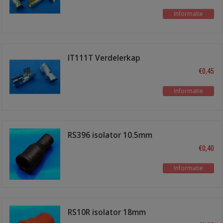
Informatie
IT111T Verdelerkap
terminal recht
€0,45
Informatie
RS396 isolator 10.5mm
zwart
€0,40
Informatie
RS10R isolator 18mm
rood