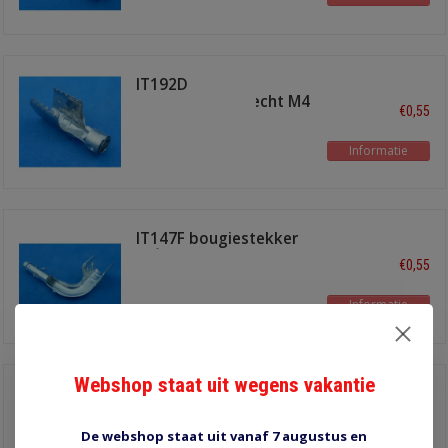
IT192D
bougiestekkerrecht M4
€0,55
Informatie
IT147F bougiestekker
90°
€0,55
Informatie
Webshop staat uit wegens vakantie
IT153H bougiestekker
recht
€0,55
De webshop staat uit vanaf 7 augustus en