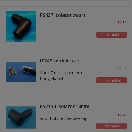
RS437 isolator zwart
haaks
€1,50
Informatie
IT248 verdelerkap
terminal
€1,00
Voor 7 mm koperkern
bougiekabel
Informatie
RS215B isolator 14mm
haaks zwart
€0,75
voor bobine / verdeelkap
Informatie