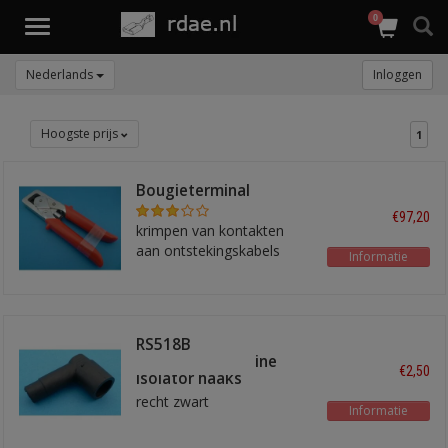
0
Toggle
navigation
Nederlands
Inloggen
Hoogste prijs
1
Bougieterminal
krimptang ICT7
€97,20
krimpen van kontakten
aan ontstekingskabels
Informatie
RS518B
verdeelkap/bobine
€2,50
isolator haaks
recht zwart
Informatie