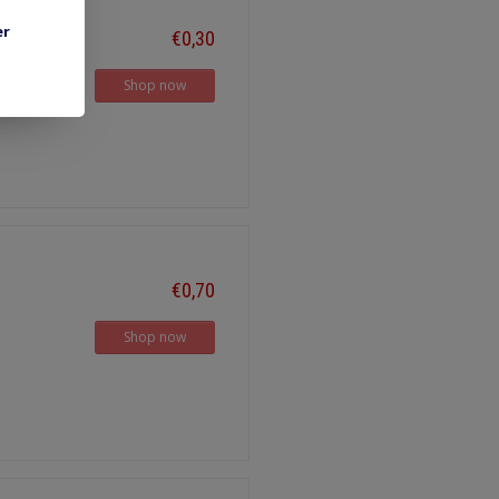
er
€0,30
Shop now
€0,70
Shop now