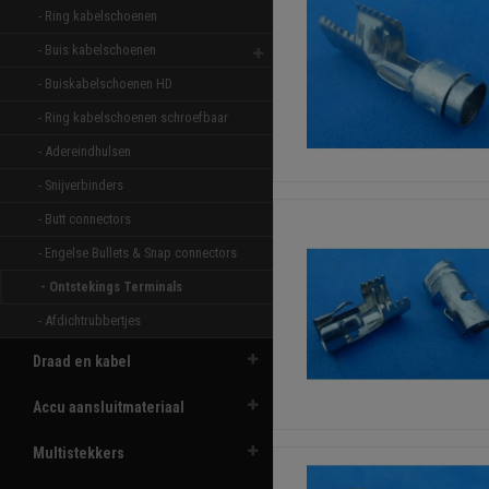
- Ring kabelschoenen 
- Buis kabelschoenen 
- Buiskabelschoenen HD 
- Ring kabelschoenen schroefbaar 
- Adereindhulsen 
- Snijverbinders 
- Butt connectors 
- Engelse Bullets & Snap connectors 
- Ontstekings Terminals 
- Afdichtrubbertjes 
Draad en kabel
Accu aansluitmateriaal
Multistekkers