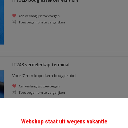
IT192D bougiestekkerrecht M4
Aan verlanglijst toevoegen
Toevoegen om te vergelijken
IT248 verdelerkap terminal
Voor 7 mm koperkern bougiekabel
Aan verlanglijst toevoegen
Toevoegen om te vergelijken
Webshop staat uit wegens vakantie