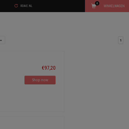
0
WINKELWAGEN
RDAE.NL
1
€97,20
Shop now