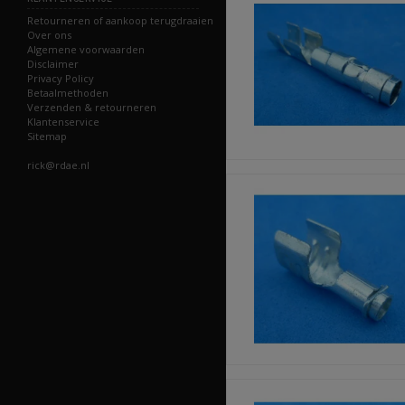
Retourneren of aankoop terugdraaien
Over ons
Algemene voorwaarden
Disclaimer
Privacy Policy
Betaalmethoden
Verzenden & retourneren
Klantenservice
Sitemap
rick@rdae.nl