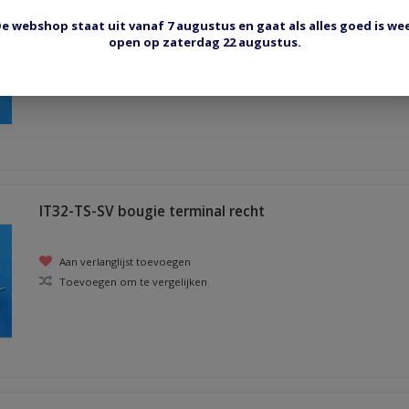
IT28TS bougie terminal recht
e webshop staat uit vanaf 7 augustus en gaat als alles goed is we
open op zaterdag 22 augustus.
Aan verlanglijst toevoegen
Toevoegen om te vergelijken
IT32-TS-SV bougie terminal recht
Aan verlanglijst toevoegen
Toevoegen om te vergelijken