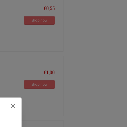
€0,55
Shop now
€1,00
Shop now