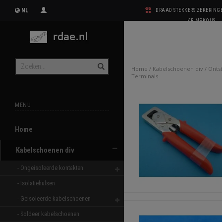
NL
DRAAD STEKKERS ZEKERIN
KRIMPKOUS
Home
/
Kabelschoenen div
/
Onts
Terminals
MENU
Home
Kabelschoenen div
- Ongeisoleerde kontakten 
- Isolatiehulsen 
- Geisoleerde kabelschoenen 
- Soldeer kabelschoenen 