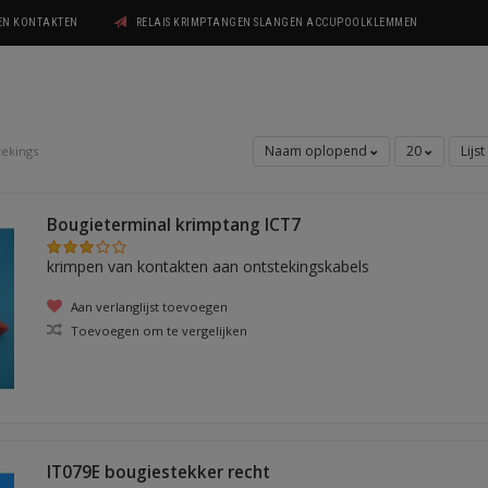
GEN KONTAKTEN
RELAIS KRIMPTANGEN SLANGEN ACCUPOOLKLEMMEN
Naam oplopend
20
Lijst
tekings
Bougieterminal krimptang ICT7
krimpen van kontakten aan ontstekingskabels
Aan verlanglijst toevoegen
Toevoegen om te vergelijken
IT079E bougiestekker recht