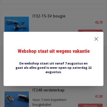
IT32-TS-SV bougie
terminal recht
€0,70
Informatie
Webshop staat uit wegens vakantie
RS518B
verdeelkap/bobine
€2,50
isolator haaks
De webshop staat uit vanaf 7 augustus en
recht zwart
gaat als alles goed is weer open op zaterdag 22
Informatie
augustus.
IT248 verdelerkap
terminal
€1,00
Voor 7 mm koperkern
bougiekabel
Informatie