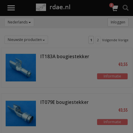
0
Toggle
navigation
Nederlands
Inloggen
Nieuwste producten
1
2
Volgende Vorige
IT183A bougiestekker
recht M4
€0,55
Informatie
IT079E bougiestekker
recht
€0,55
Informatie