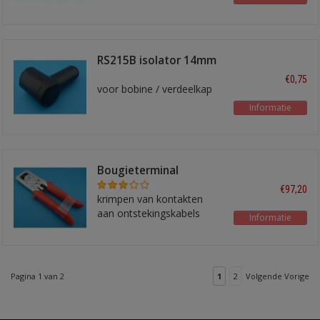
RS215B isolator 14mm
haaks zwart
€0,75
voor bobine / verdeelkap
Informatie
Bougieterminal
krimptang ICT7
€97,20
krimpen van kontakten
aan ontstekingskabels
Informatie
Pagina 1 van 2
1
2
Volgende Vorige