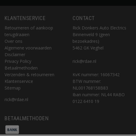
KLANTENSERVICE
CONTACT
Retourneren of aankoop
Rick Donkers Auto Electrics
terugdraaien
Binnenveld 9 (geen
Over ons
bezoekadres)
Algemene voorwaarden
5462 GK Veghel
Disclaimer
Privacy Policy
rick@rdae.nl
Betaalmethoden
Verzenden & retourneren
KvK nummer: 16067342
Klantenservice
BTW nummer:
Sitemap
NL001768158B83
Iban nummer: NL44 RABO
rick@rdae.nl
0122 6410 19
BETAALMETHODEN