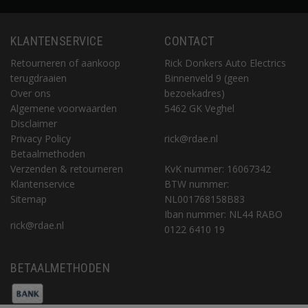
KLANTENSERVICE
CONTACT
Retourneren of aankoop
Rick Donkers Auto Electrics
terugdraaien
Binnenveld 9 (geen
Over ons
bezoekadres)
Algemene voorwaarden
5462 GK Veghel
Disclaimer
Privacy Policy
rick@rdae.nl
Betaalmethoden
Verzenden & retourneren
KvK nummer: 16067342
Klantenservice
BTW nummer:
Sitemap
NL001768158B83
Iban nummer: NL44 RABO
rick@rdae.nl
0122 6410 19
BETAALMETHODEN