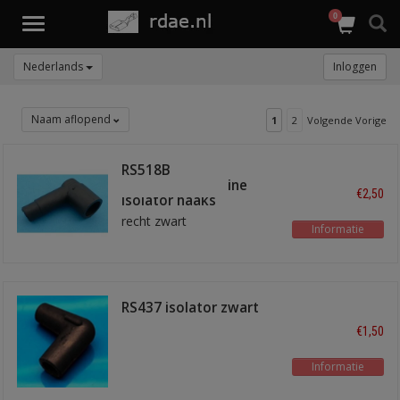
0
Toggle
navigation
Nederlands
Inloggen
Naam aflopend
1
2
Volgende Vorige
RS518B
verdeelkap/bobine
€2,50
isolator haaks
recht zwart
Informatie
RS437 isolator zwart
haaks
€1,50
Informatie