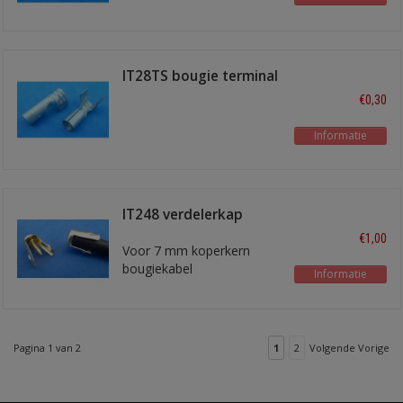
IT28TS bougie terminal
recht
€0,30
Informatie
IT248 verdelerkap
terminal
€1,00
Voor 7 mm koperkern
bougiekabel
Informatie
Pagina 1 van 2
1
2
Volgende Vorige