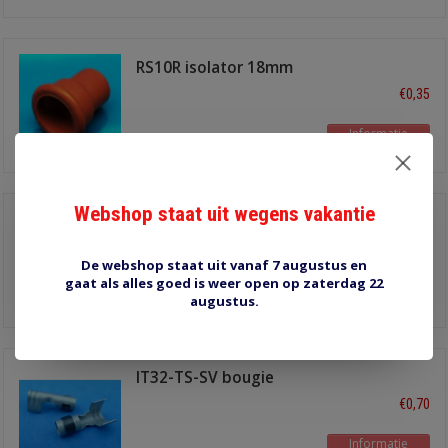
RS10R isolator 18mm
rood
€0,35
Informatie
Webshop staat uit wegens vakantie
IT35 Verdelerkap
terminal haaks
€0,50
De webshop staat uit vanaf 7 augustus en
gaat als alles goed is weer open op zaterdag 22
Informatie
augustus.
IT32-TS-SV bougie
terminal recht
€0,70
Informatie