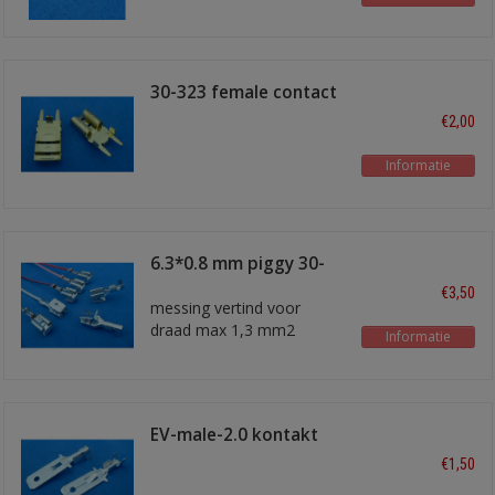
30-323 female contact
6,3 x 0,8 mm
€2,00
Informatie
6.3*0.8 mm piggy 30-
289/1TC
€3,50
messing vertind voor
draad max 1,3 mm2
Informatie
EV-male-2.0 kontakt
6,3 mm 2,0 mm2
€1,50