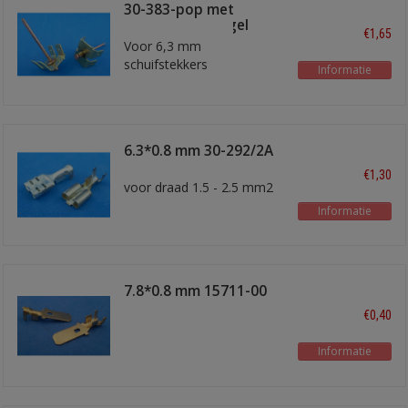
30-383-pop met
koperen popnagel
€1,65
Voor 6,3 mm
schuifstekkers
Informatie
6.3*0.8 mm 30-292/2A
schuifstekker
€1,30
voor draad 1.5 - 2.5 mm2
Informatie
7.8*0.8 mm 15711-00
male
€0,40
Informatie