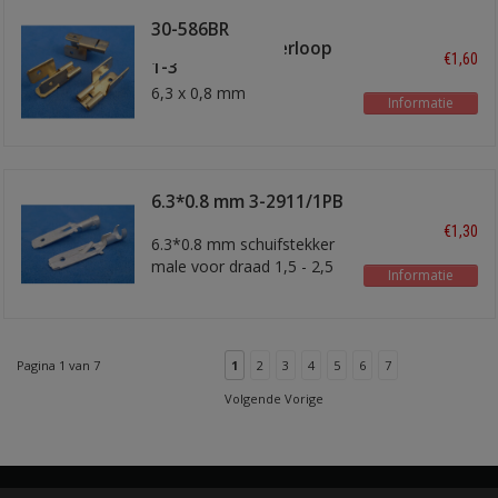
30-586BR
schuifstekker verloop
€1,60
1-3
6,3 x 0,8 mm
Informatie
6.3*0.8 mm 3-2911/1PB
€1,30
6.3*0.8 mm schuifstekker
male voor draad 1,5 - 2,5
Informatie
mm2
Pagina 1 van 7
1
2
3
4
5
6
7
Volgende Vorige