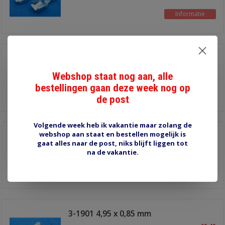
Informatie
6.3*0.8 mm 30-292/1BR
€1,20
Webshop staat nog aan, alle
voor draad 0,51-1,65
bestellingen gaan deze week nog op
mm2, verpakking 20 stuks
Informatie
de post
Volgende week heb ik vakantie maar zolang de
webshop aan staat en bestellen mogelijk is
30-692 female 9,5 x 1,2
gaat alles naar de post, niks blijft liggen tot
mm
€2,80
na de vakantie.
4,0 - 6,0 mm2
Informatie
3-1901 4,95 x 0,85 mm
male