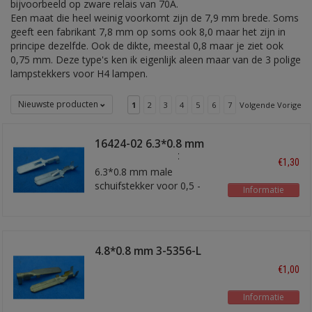
bijvoorbeeld op zware relais van 70A.
Een maat die heel weinig voorkomt zijn de 7,9 mm brede. Soms
geeft een fabrikant 7,8 mm op soms ook 8,0 maar het zijn in
principe dezelfde. Ook de dikte, meestal 0,8 maar je ziet ook
0,75 mm. Deze type's ken ik eigenlijk aleen maar van de 3 polige
lampstekkers voor H4 lampen.
Nieuwste producten
1
2
3
4
5
6
7
Volgende Vorige
16424-02 6.3*0.8 mm
male zonder gat
€1,30
6.3*0.8 mm male
schuifstekker voor 0,5 -
Informatie
1,0 mm2 draad
4.8*0.8 mm 3-5356-L
male lang
€1,00
Informatie