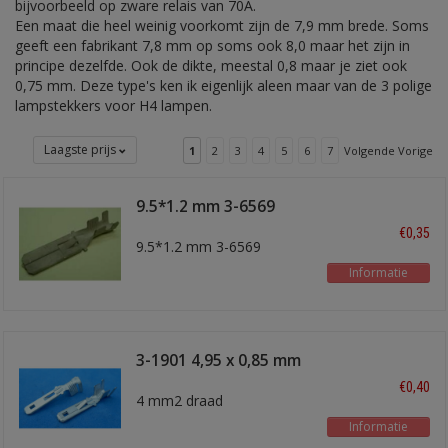
bijvoorbeeld op zware relais van 70A.
Een maat die heel weinig voorkomt zijn de 7,9 mm brede. Soms
geeft een fabrikant 7,8 mm op soms ook 8,0 maar het zijn in
principe dezelfde. Ook de dikte, meestal 0,8 maar je ziet ook
0,75 mm. Deze type's ken ik eigenlijk aleen maar van de 3 polige
lampstekkers voor H4 lampen.
Laagste prijs
1
2
3
4
5
6
7
Volgende Vorige
9.5*1.2 mm 3-6569
male
€0,35
9.5*1.2 mm 3-6569
Informatie
3-1901 4,95 x 0,85 mm
male
€0,40
4 mm2 draad
Informatie