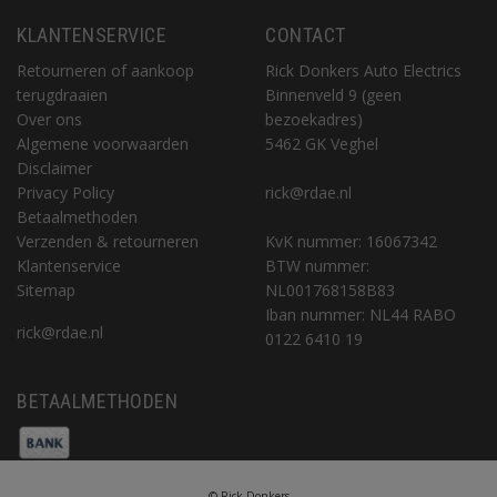
KLANTENSERVICE
CONTACT
Retourneren of aankoop
Rick Donkers Auto Electrics
terugdraaien
Binnenveld 9 (geen
Over ons
bezoekadres)
Algemene voorwaarden
5462 GK Veghel
Disclaimer
Privacy Policy
rick@rdae.nl
Betaalmethoden
Verzenden & retourneren
KvK nummer: 16067342
Klantenservice
BTW nummer:
Sitemap
NL001768158B83
Iban nummer: NL44 RABO
rick@rdae.nl
0122 6410 19
BETAALMETHODEN
© Rick Donkers