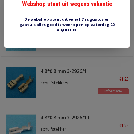
Webshop staat uit wegens vakantie
De webshop staat uit vanaf 7 augustus en
gaat als alles goed is weer open op zaterdag 22
4.8*0.5 mm 3-2926T
augustus.
€1,10
schuifstekker
Informatie
4.8*0.8 mm 3-2926/1
€1,25
schuifstekkers
Informatie
4.8*0.8 mm 3-2926/1T
€1,25
schuifstekker