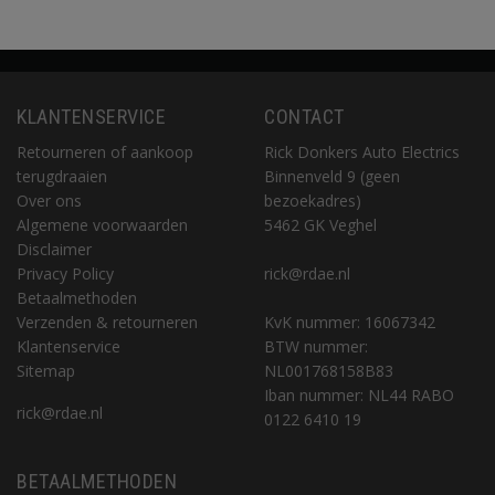
KLANTENSERVICE
CONTACT
Retourneren of aankoop
Rick Donkers Auto Electrics
terugdraaien
Binnenveld 9 (geen
Over ons
bezoekadres)
Algemene voorwaarden
5462 GK Veghel
Disclaimer
Privacy Policy
rick@rdae.nl
Betaalmethoden
Verzenden & retourneren
KvK nummer: 16067342
Klantenservice
BTW nummer:
Sitemap
NL001768158B83
Iban nummer: NL44 RABO
rick@rdae.nl
0122 6410 19
BETAALMETHODEN