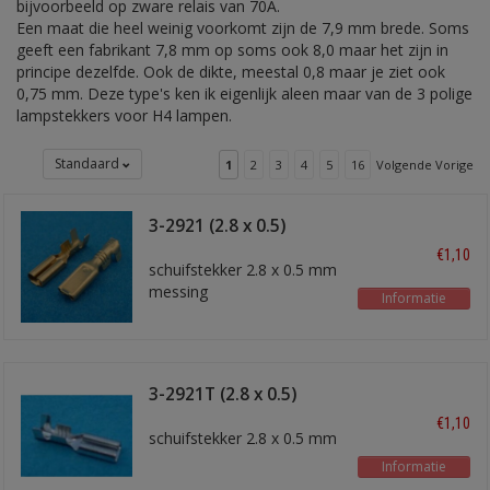
bijvoorbeeld op zware relais van 70A.
Een maat die heel weinig voorkomt zijn de 7,9 mm brede. Soms
geeft een fabrikant 7,8 mm op soms ook 8,0 maar het zijn in
principe dezelfde. Ook de dikte, meestal 0,8 maar je ziet ook
0,75 mm. Deze type's ken ik eigenlijk aleen maar van de 3 polige
lampstekkers voor H4 lampen.
Standaard
1
2
3
4
5
16
Volgende Vorige
3-2921 (2.8 x 0.5)
schuifstekker
€1,10
schuifstekker 2.8 x 0.5 mm
messing
Informatie
3-2921T (2.8 x 0.5)
schuifstekker
€1,10
schuifstekker 2.8 x 0.5 mm
Informatie