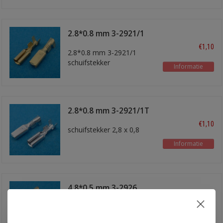
2.8*0.8 mm 3-2921/1
€1,10
2.8*0.8 mm 3-2921/1
schuifstekker
Informatie
2.8*0.8 mm 3-2921/1T
€1,10
schuifstekker 2,8 x 0,8
Informatie
4.8*0.5 mm 3-2926
€1,10
4.8*0.5 mm 3-2926
Informatie