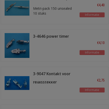
mm2
€4,40
Metri-pack 150 unsealed
10 stuks
Informatie
3-4646 power timer
€4,10
Informatie
3-9047 Kontakt voor
waterdichte
€2,75
relaisstekker
Informatie