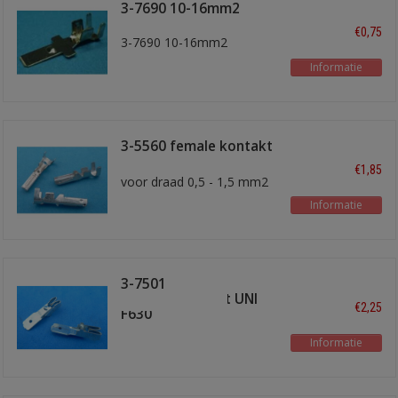
3-7690 10-16mm2
€0,75
3-7690 10-16mm2
Informatie
3-5560 female kontakt
superseal
€1,85
voor draad 0,5 - 1,5 mm2
Informatie
3-7501
zekeringkontakt UNI
€2,25
F630
Informatie