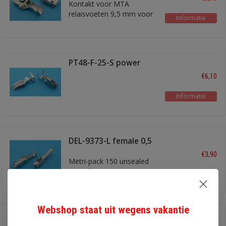
Kontakt voor MTA
relaisvoeten 9,5 mm voor
Informatie
2,5 - 5,0 mm2 draad
PT48-F-25-S power
timer 4,8
€6,10
Informatie
DEL-9373-L female 0,5
mm2
€3,90
Metri-pack 150 unsealed
10 stuks
Informatie
Webshop staat uit wegens vakantie
3-7900R 20 stuks