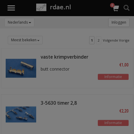
0
Toggle
navigation
Nederlands
Inloggen
Meest bekeken
1
2
Volgende Vorige
vaste krimpverbinder
1,5 mm2
€1,00
butt connector
Informatie
3-5630 timer 2,8
€2,20
Informatie