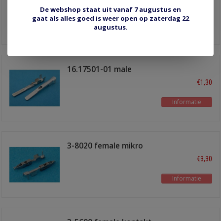
€5,00
De webshop staat uit vanaf 7 augustus en
3-7900R 20 stuks
gaat als alles goed is weer open op zaterdag 22
Informatie
augustus.
16.17501-01 male
3.0x0.6mm
€1,30
Informatie
3-8020 female mikro
timerkontakt
€3,30
Informatie