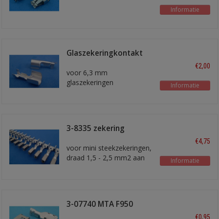
Informatie
Glaszekeringkontakt
1,5 mm2 vertind
€2,00
voor 6,3 mm
glaszekeringen
Informatie
3-8335 zekering
kontakt
€4,75
voor mini steekzekeringen,
draad 1,5 - 2,5 mm2 aan
Informatie
reel
3-07740 MTA F950
€0,95