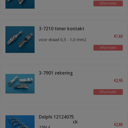
Informatie
3-7210 timer kontakt
€1,60
voor draad 0,5 - 1,0 mm2
Informatie
3-7901 zekering
kontakt
€2,95
Informatie
Delphi 12124075
female metri pack
€2,80
150.2