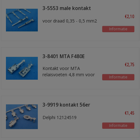
3-5553 male kontakt
superseal
€2,10
voor draad 0,35 - 0,5 mm2
Informatie
3-8401 MTA F480E
€2,75
Kontakt voor MTA
relaisvoeten 4,8 mm voor
Informatie
1,5 - 2,5 mm2 draad
3-9919 kontakt 56er
serie
€1,45
Delphi 12124519
Informatie