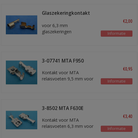
Glaszekeringkontakt
1,5 mm2
€2,00
voor 6,3 mm
glaszekeringen
Informatie
3-07741 MTA F950
€0,95
Kontakt voor MTA
relaisvoeten 9,5 mm voor
Informatie
6 - 8 mm2 draad
3-8502 MTA F630E
€3,40
Kontakt voor MTA
relaisvoeten 6,3 mm voor
Informatie
max 2,5 mm2 draad