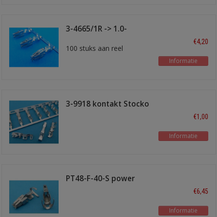
3-4665/1R -> 1.0-
2.5mm2
€4,20
100 stuks aan reel
Informatie
3-9918 kontakt Stocko
€1,00
Informatie
PT48-F-40-S power
timer 4,8
€6,45
Informatie