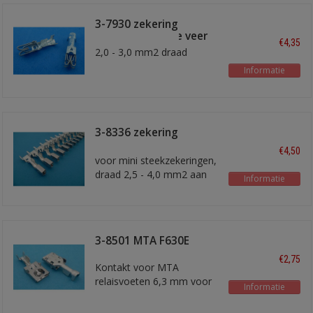
3-7930 zekering
kontakt dubbele veer
€4,35
2,0 - 3,0 mm2 draad
Informatie
3-8336 zekering
kontakt
€4,50
voor mini steekzekeringen,
draad 2,5 - 4,0 mm2 aan
Informatie
reel
3-8501 MTA F630E
€2,75
Kontakt voor MTA
relaisvoeten 6,3 mm voor
Informatie
max 1,5 mm2 draad